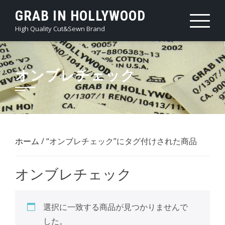
Skip
GRAB IN HOLLYWOOD
to
High Quality Cut&Sewn Brand
content
オンブレチェック
ホーム
/ “オンブレチェック”にタグ付けされた商品
オンブレチェック
選択に一致する商品が見つかりませんで
した。