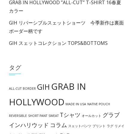
GRAB IN HOLLYWOOD ”ALL-CUT” T-SHIRT 16春夏
カラー
GIH リバーシブルスェットショーツ 今季新作は裏面
ボーダー柄です
GIH スェットコレクション TOPS&BOTTOMS
タグ
GRAB IN
GIH
ALL-CUT
BORDER
HOLLYWOOD
MADE IN USA
NATIVE POUCH
Tシャツ
グラブ
REVERSIBLE
SHORT PANT
SWEAT
オールカット
インハリウッド
コラム
スェットパンツ
プリント
ラグ
リメイ