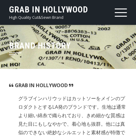
Skip
GRAB IN HOLLYWOOD
to
High Quality Cut&Sewn Brand
content
BRAND HISTORY
GRAB IN HOLLYWOOD
グラブインハリウッドはカットソーをメインのプ
ロダクトとするLA発のブランドです。生地は通常
より細い綿糸で織られており、きめ細かな質感は
見た目にもしなやかで、着心地も抜群。他には真
似のできない絶妙なシルエットと素材感が特徴で