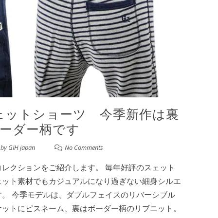
スェットショーツ 今季新作は裏
ーダー柄です
by
GIH japan
No Comments
トコレクションをご紹介します。 毎年好評のスェット
ェット素材でもカジュアルになり過ぎない細身シルエ
。 今季モデルは、ダブルフェイスのリバーシブル
ケットにピスネーム、裏はボーダー柄のリブニット。