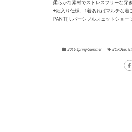
柔らかな素材でストレスフリーな穿
+紐入り仕様。1着あればマルチな着こなし
PANT[リバーシブルスェットショーツ]N
2016 Spring/Summer
BORDER
,
GI