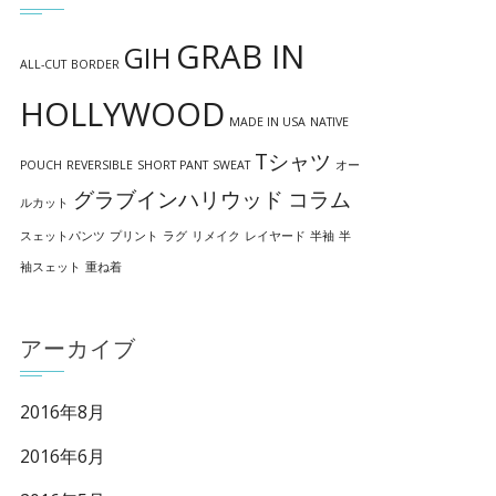
GRAB IN
GIH
ALL-CUT
BORDER
HOLLYWOOD
MADE IN USA
NATIVE
Tシャツ
POUCH
REVERSIBLE
SHORT PANT
SWEAT
オー
グラブインハリウッド
コラム
ルカット
スェットパンツ
プリント
ラグ
リメイク
レイヤード
半袖
半
袖スェット
重ね着
アーカイブ
2016年8月
2016年6月