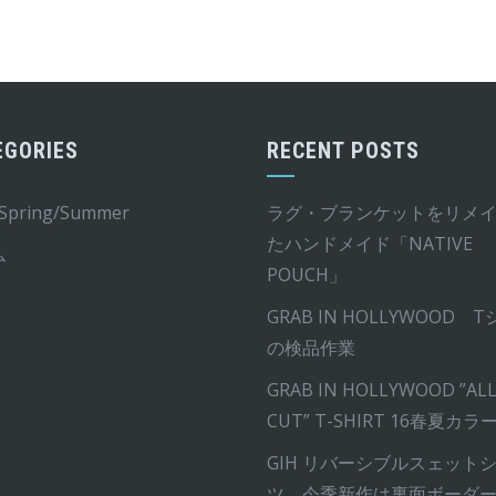
EGORIES
RECENT POSTS
 Spring/Summer
ラグ・ブランケットをリメ
たハンドメイド「NATIVE
ム
POUCH」
GRAB IN HOLLYWOOD 
の検品作業
GRAB IN HOLLYWOOD ”ALL
CUT” T-SHIRT 16春夏カラ
GIH リバーシブルスェット
ツ 今季新作は裏面ボーダ