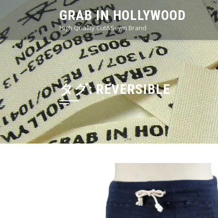
Skip
GRAB IN HOLLYWOOD
to
High Quality Cut&Sewn Brand
content
タグ:
REVERSIBLE