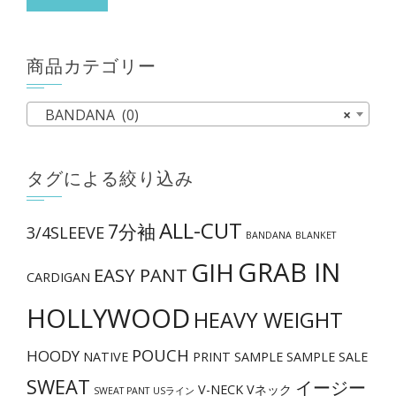
象:
商品カテゴリー
BANDANA (0)
×
タグによる絞り込み
ALL-CUT
7分袖
3/4SLEEVE
BANDANA
BLANKET
GRAB IN
GIH
EASY PANT
CARDIGAN
HOLLYWOOD
HEAVY WEIGHT
POUCH
HOODY
NATIVE
PRINT
SAMPLE
SAMPLE SALE
SWEAT
イージー
V-NECK
Vネック
SWEAT PANT
USライン