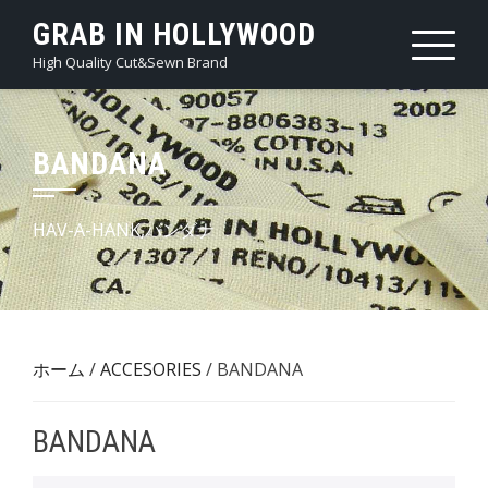
Skip
GRAB IN HOLLYWOOD
to
High Quality Cut&Sewn Brand
content
BANDANA
HAV-A-HANK,バンダナ
ホーム
/
ACCESORIES
/ BANDANA
BANDANA