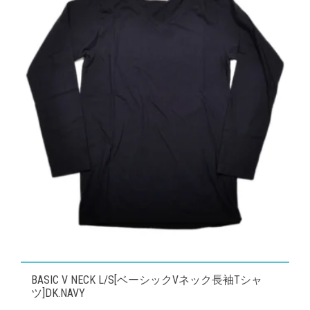
で
¥3,850
の
ー
し
で
バ
ジ
た。
す。
リ
か
エ
ら
ー
選
シ
択
ョ
で
ン
き
が
ま
あ
す
り
ま
す。
オ
こ
プ
BASIC V NECK L/S[ベーシックVネック長袖Tシャ
の
ツ]DK.NAVY
シ
商