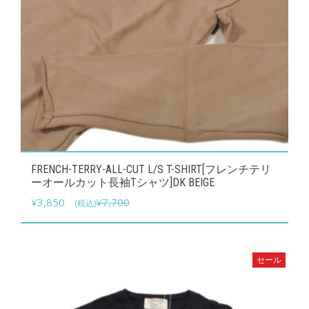
ョ
ン
が
あ
り
ま
す。
オ
こ
プ
FRENCH-TERRY-ALL-CUT L/S T-SHIRT[フレンチテリ
の
ーオールカット長袖Tシャツ]DK BEIGE
シ
商
元
現
¥
3,850
¥
7,700
(税込)
ョ
品
の
在
ン
に
価
の
は
は
格
価
セール
商
複
は
格
品
数
¥7,700
は
ペ