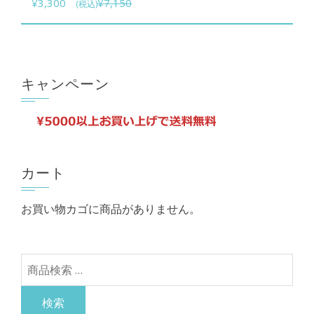
元
現
¥
3,300
¥
7,150
(税込)
ョ
品
の
在
ン
に
価
の
は
は
格
価
商
複
は
格
キャンペーン
品
数
¥7,150
は
ペ
で
¥3,300
の
ー
し
で
バ
ジ
た。
す。
リ
か
カート
エ
ら
ー
選
お買い物カゴに商品がありません。
シ
択
ョ
で
ン
き
検
が
ま
索
あ
す
対
検索
り