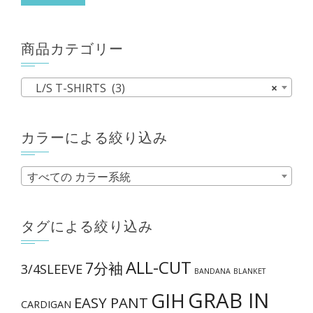
象:
ま
す。
商品カテゴリー
オ
プ
L/S T-SHIRTS (3)
×
シ
ョ
ン
カラーによる絞り込み
は
商
すべての カラー系統
品
ペ
タグによる絞り込み
ー
ジ
ALL-CUT
7分袖
3/4SLEEVE
か
BANDANA
BLANKET
ら
GRAB IN
GIH
EASY PANT
CARDIGAN
選