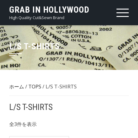
Skip
GRAB IN HOLLYWOOD
to
High Quality Cut&Sewn Brand
content
L/S T-SHIRTS
ホーム
/
TOPS
/ L/S T-SHIRTS
L/S T-SHIRTS
新
全3件を表示
し