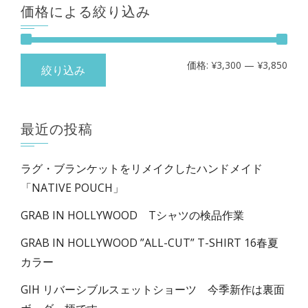
価格による絞り込み
最
最
価格:
¥3,300
—
¥3,850
絞り込み
低
高
価
価
最近の投稿
格
格
ラグ・ブランケットをリメイクしたハンドメイド
「NATIVE POUCH」
GRAB IN HOLLYWOOD Tシャツの検品作業
GRAB IN HOLLYWOOD ”ALL-CUT” T-SHIRT 16春夏
カラー
GIH リバーシブルスェットショーツ 今季新作は裏面