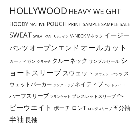
HOLLYWOOD
択
HEAVY WEIGHT
で
POUCH
HOODY
NATIVE
PRINT
SAMPLE
SAMPLE SALE
き
SWEAT
イージー
ま
V-NECK
Vネック
SWEAT PANT
USライン
す
オールカット
オープンエンド
パンツ
シ
クルーネック
カーディガン
サンプルセール
クラッチ
ョートスリーブ
スウェット
ス
スウェットパンツ
ネイティブ
ウェットパーカー
タンクトップ
ハンドメイド
ヘ
ハーフスリーブ
ブレスレットスリーブ
ブランケット
ビーウエイト
ポーチ
ロンT
五分袖
ロングスリーブ
半袖
長袖