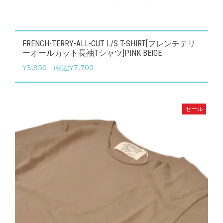
こ
FRENCH-TERRY-ALL-CUT L/S T-SHIRT[フレンチテリ
の
ーオールカット長袖Tシャツ]PINK BEIGE
商
元
現
¥
3,850
¥
7,700
(税込)
品
の
在
に
価
の
は
格
価
セール
複
は
格
数
¥7,700
は
で
¥3,850
の
し
で
バ
た。
す。
リ
エ
ー
シ