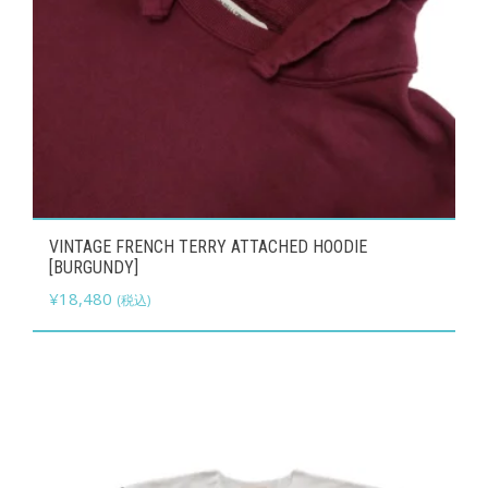
ョ
ン
が
あ
り
ま
す。
こ
オ
VINTAGE FRENCH TERRY ATTACHED HOODIE
の
プ
[BURGUNDY]
商
シ
¥
18,480
(税込)
品
ョ
に
ン
は
は
複
商
数
品
の
ペ