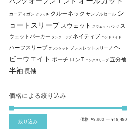
オールカット
オープンエンド
パンツ
シ
クルーネック
カーディガン
サンプルセール
クラッチ
ョートスリーブ
スウェット
ス
スウェットパンツ
ネイティブ
ウェットパーカー
タンクトップ
ハンドメイド
ヘ
ハーフスリーブ
ブレスレットスリーブ
ブランケット
ビーウエイト
ポーチ
ロンT
五分袖
ロングスリーブ
半袖
長袖
価格による絞り込み
最
最
価格:
¥9,900
—
¥18,480
絞り込み
低
高