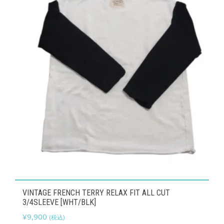
バ
ー
リ
ジ
エ
か
ー
ら
シ
選
ョ
択
ン
で
が
き
あ
ま
り
す
ま
す。
オ
こ
プ
VINTAGE FRENCH TERRY RELAX FIT ALL CUT
の
3/4SLEEVE [WHT/BLK]
シ
商
¥
9,900
(税込)
ョ