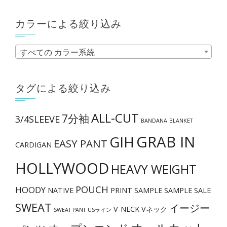
ョ
ン
カラーによる絞り込み
は
商
すべての カラー系統
品
ペ
タグによる絞り込み
ー
ジ
ALL-CUT
7分袖
3/4SLEEVE
か
BANDANA
BLANKET
ら
GRAB IN
GIH
EASY PANT
CARDIGAN
選
HOLLYWOOD
択
HEAVY WEIGHT
で
POUCH
HOODY
NATIVE
PRINT
SAMPLE
SAMPLE SALE
き
SWEAT
イージー
ま
V-NECK
Vネック
SWEAT PANT
USライン
す