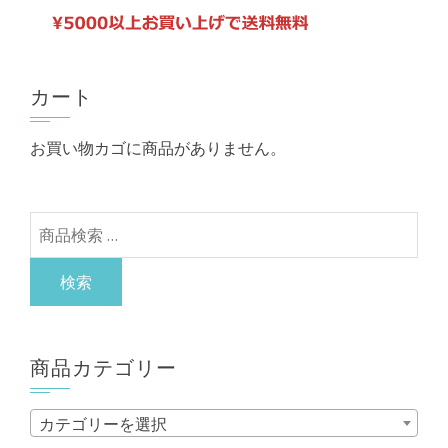
の
ー
バ
ジ
リ
か
カート
エ
ら
ー
選
お買い物カゴに商品がありません。
シ
択
ョ
で
ン
き
検
が
ま
索
あ
す
対
検索
り
象:
ま
す。
商品カテゴリー
オ
プ
カテゴリーを選択
シ