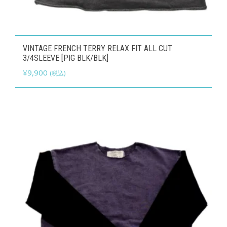
ま
す。
オ
こ
プ
VINTAGE FRENCH TERRY RELAX FIT ALL CUT
の
3/4SLEEVE [PIG BLK/BLK]
シ
商
¥
9,900
(税込)
ョ
品
ン
に
は
は
商
複
品
数
ペ
の
ー
バ
ジ
リ
か
エ
ら
ー
選
シ