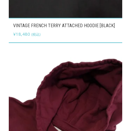
こ
VINTAGE FRENCH TERRY ATTACHED HOODIE [BLACK]
の
¥
18,480
(税込)
商
品
に
は
複
数
の
バ
リ
エ
ー
シ