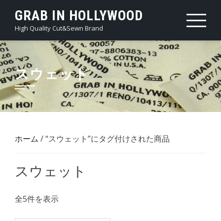
Skip
GRAB IN HOLLYWOOD
to
High Quality Cut&Sewn Brand
content
スウェット
ホーム
/ “スウェット”にタグ付けされた商品
スウェット
新
全5件を表示
し