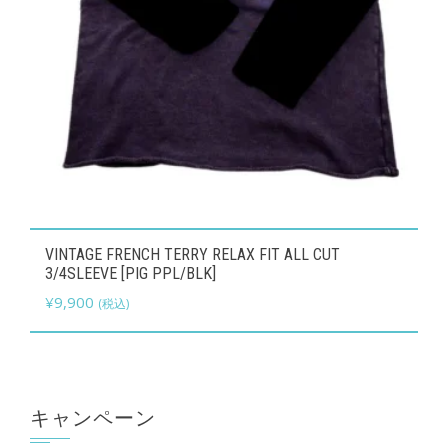
択
ョ
で
ン
き
が
ま
あ
す
り
ま
す。
オ
こ
プ
VINTAGE FRENCH TERRY RELAX FIT ALL CUT
の
3/4SLEEVE [PIG PPL/BLK]
シ
商
¥
9,900
(税込)
ョ
品
ン
に
は
は
商
複
キャンペーン
品
数
ペ