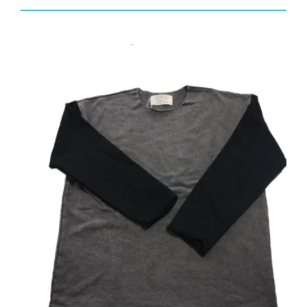
品
ン
に
は
は
商
複
品
数
ペ
の
ー
バ
ジ
リ
か
エ
ら
ー
選
シ
択
ョ
で
ン
き
が
ま
あ
す
り