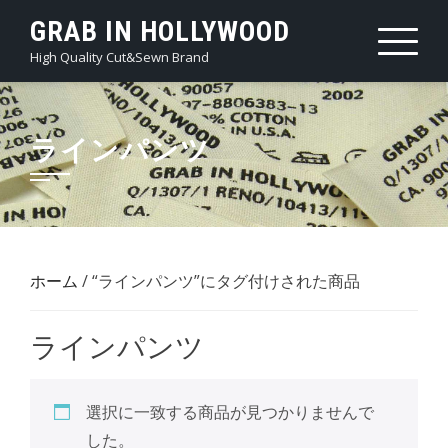
Skip
GRAB IN HOLLYWOOD
to
High Quality Cut&Sewn Brand
content
ラインパンツ
ホーム
/ “ラインパンツ”にタグ付けされた商品
ラインパンツ
選択に一致する商品が見つかりませんで
した。