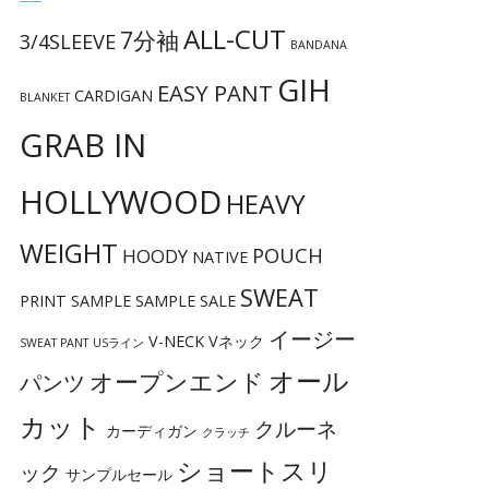
ALL-CUT
7分袖
3/4SLEEVE
BANDANA
GIH
EASY PANT
CARDIGAN
BLANKET
GRAB IN
HOLLYWOOD
HEAVY
WEIGHT
POUCH
HOODY
NATIVE
SWEAT
PRINT
SAMPLE
SAMPLE SALE
イージー
V-NECK
Vネック
SWEAT PANT
USライン
オール
オープンエンド
パンツ
カット
クルーネ
カーディガン
クラッチ
ショートスリ
ック
サンプルセール