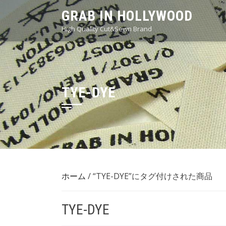
Skip
GRAB IN HOLLYWOOD
to
High Quality Cut&Sewn Brand
content
TYE-DYE
ホーム
/ “TYE-DYE”にタグ付けされた商品
TYE-DYE