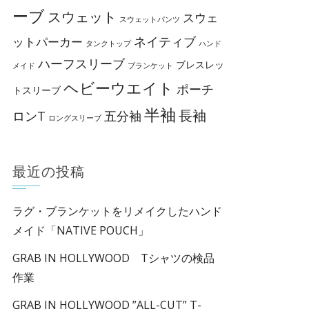
ーブ
スウェット
スウェ
スウェットパンツ
ネイティブ
ットパーカー
タンクトップ
ハンド
ハーフスリーブ
ブレスレッ
メイド
ブランケット
ヘビーウエイト
ポーチ
トスリーブ
半袖
長袖
ロンT
五分袖
ロングスリーブ
最近の投稿
ラグ・ブランケットをリメイクしたハンド
メイド「NATIVE POUCH」
GRAB IN HOLLYWOOD Tシャツの検品
作業
GRAB IN HOLLYWOOD ”ALL-CUT” T-