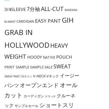
ALL-CUT
7分袖
3/4SLEEVE
BANDANA
GIH
EASY PANT
CARDIGAN
BLANKET
GRAB IN
HOLLYWOOD
HEAVY
WEIGHT
POUCH
HOODY
NATIVE
SWEAT
PRINT
SAMPLE
SAMPLE SALE
イージー
V-NECK
Vネック
SWEAT PANT
USライン
オール
オープンエンド
パンツ
カット
クルーネ
カーディガン
クラッチ
ショートスリ
ック
サンプルセール