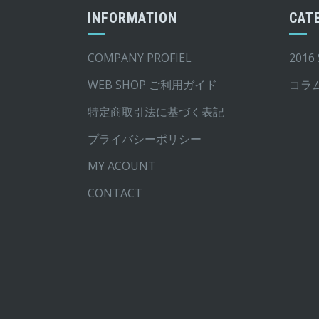
シ
シ
INFORMATION
CAT
ョ
ョ
ン
ン
COMPANY PROFIEL
2016
は
は
WEB SHOP ご利用ガイド
コラ
商
商
品
品
特定商取引法に基づく表記
ペ
ペ
プライバシーポリシー
ー
ー
MY ACOUNT
ジ
ジ
か
か
CONTACT
ら
ら
選
選
択
択
で
で
き
き
ま
ま