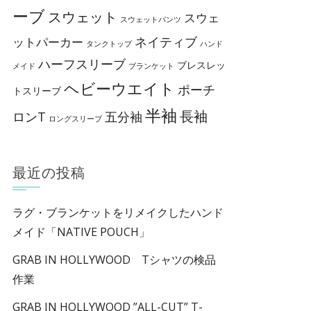
ーブ
スウェット
スウェ
スウェットパンツ
ネイティブ
ットパーカー
タンクトップ
ハンド
ハーフスリーブ
ブレスレッ
メイド
ブランケット
ヘビーウエイト
ポーチ
トスリーブ
半袖
長袖
ロンT
五分袖
ロングスリーブ
最近の投稿
ラグ・ブランケットをリメイクしたハンド
メイド「NATIVE POUCH」
GRAB IN HOLLYWOOD Tシャツの検品
作業
GRAB IN HOLLYWOOD ”ALL-CUT” T-