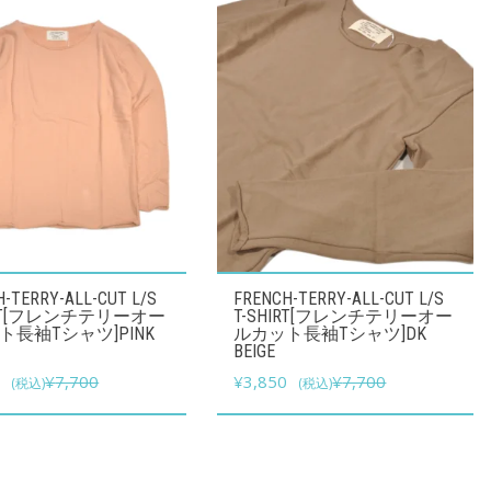
こ
-TERRY-ALL-CUT L/S
FRENCH-TERRY-ALL-CUT L/S
の
IRT[フレンチテリーオー
T-SHIRT[フレンチテリーオー
ト長袖Tシャツ]PINK
ルカット長袖Tシャツ]DK
商
BEIGE
品
元
現
元
現
0
¥
7,700
¥
3,850
¥
7,700
(税込)
(税込)
に
の
在
の
在
は
価
の
価
の
格
価
複
格
価