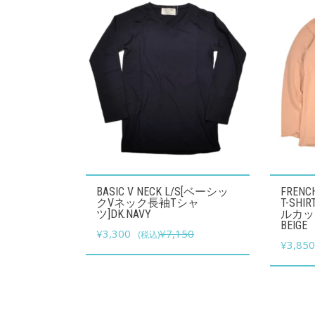
こ
こ
BASIC V NECK L/S[ベーシッ
FRENCH
の
の
クVネック長袖Tシャ
T-SH
ツ]DK.NAVY
ルカッ
商
商
BEIGE
元
現
¥
3,300
¥
7,150
(税込)
品
品
¥
3,85
の
在
に
に
価
の
は
は
格
価
複
複
は
格