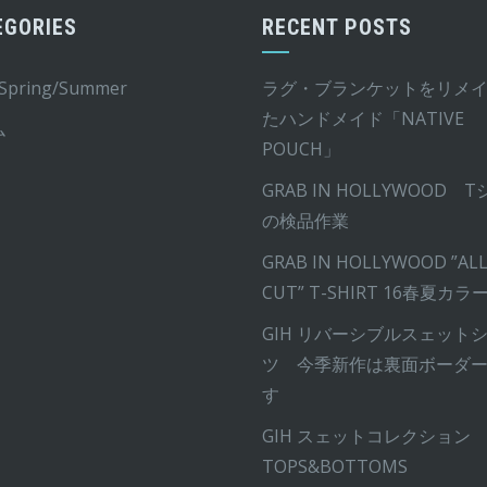
シ
EGORIES
RECENT POSTS
ョ
ン
 Spring/Summer
ラグ・ブランケットをリメ
は
たハンドメイド「NATIVE
ム
商
POUCH」
品
GRAB IN HOLLYWOOD 
ペ
の検品作業
ー
ジ
GRAB IN HOLLYWOOD ”ALL
か
CUT” T-SHIRT 16春夏カラ
ら
GIH リバーシブルスェット
選
ツ 今季新作は裏面ボーダ
択
す
で
GIH スェットコレクション
き
TOPS&BOTTOMS
ま