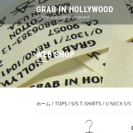
Skip
GRAB IN HOLLYWOOD
to
High Quality Cut&Sewn Brand
content
WEB SHOP
ホーム
/
TOPS
/
S/S T-SHIRTS
/ U NECK S