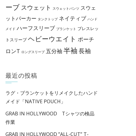
ーブ
スウェット
スウェ
スウェットパンツ
ネイティブ
ットパーカー
タンクトップ
ハンド
ハーフスリーブ
ブレスレッ
メイド
ブランケット
ヘビーウエイト
ポーチ
トスリーブ
半袖
長袖
ロンT
五分袖
ロングスリーブ
最近の投稿
ラグ・ブランケットをリメイクしたハンド
メイド「NATIVE POUCH」
GRAB IN HOLLYWOOD Tシャツの検品
作業
GRAB IN HOLLYWOOD ”ALL-CUT” T-