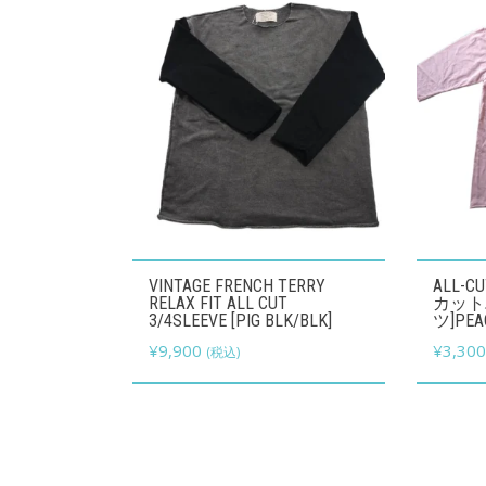
こ
こ
VINTAGE FRENCH TERRY
ALL-C
の
の
RELAX FIT ALL CUT
カット
3/4SLEEVE [PIG BLK/BLK]
ツ]PEA
商
商
¥
9,900
¥
3,30
(税込)
品
品
に
に
は
は
複
複
数
数