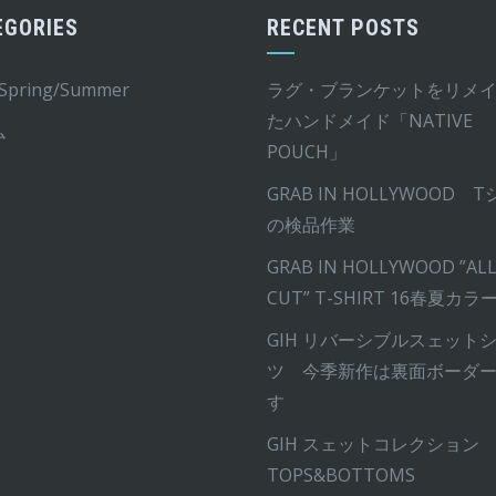
EGORIES
RECENT POSTS
ョ
ン
 Spring/Summer
ラグ・ブランケットをリメ
は
たハンドメイド「NATIVE
商
ム
POUCH」
品
ペ
GRAB IN HOLLYWOOD 
ー
の検品作業
ジ
GRAB IN HOLLYWOOD ”ALL
か
CUT” T-SHIRT 16春夏カラ
ら
GIH リバーシブルスェット
選
ツ 今季新作は裏面ボーダ
択
す
で
き
GIH スェットコレクション
ま
TOPS&BOTTOMS
す