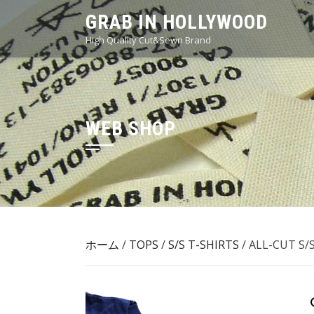
Skip
GRAB IN HOLLYWOOD
to
High Quality Cut&Sewn Brand
content
WEB SHOP
ホーム
/
TOPS
/
S/S T-SHIRTS
/ ALL-CUT 