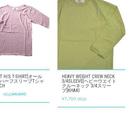
こ
UT H/S T-SHIRT[オール
HEAVY WEIGHT CREW NECK
の
ハーフスリーブTシャ
3/4SLEEVE[ヘビーウエイト
CH
クルーネック 3/4スリー
商
ブ]KHAKI
元
現
0
¥
6,600
(税込)
品
¥
7,700
(税込)
の
在
に
価
の
は
格
価
複
は
格
数