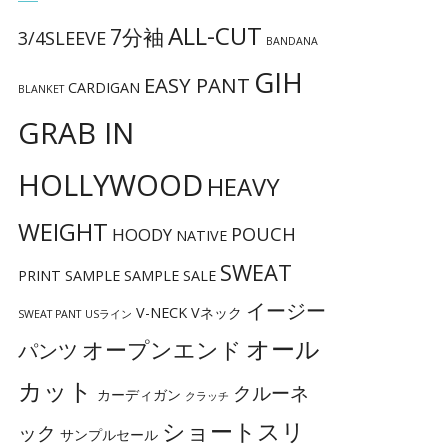
ALL-CUT
7分袖
3/4SLEEVE
BANDANA
GIH
EASY PANT
CARDIGAN
BLANKET
GRAB IN
HOLLYWOOD
HEAVY
WEIGHT
POUCH
HOODY
NATIVE
SWEAT
PRINT
SAMPLE
SAMPLE SALE
イージー
V-NECK
Vネック
SWEAT PANT
USライン
オール
オープンエンド
パンツ
カット
クルーネ
カーディガン
クラッチ
ショートスリ
ック
サンプルセール