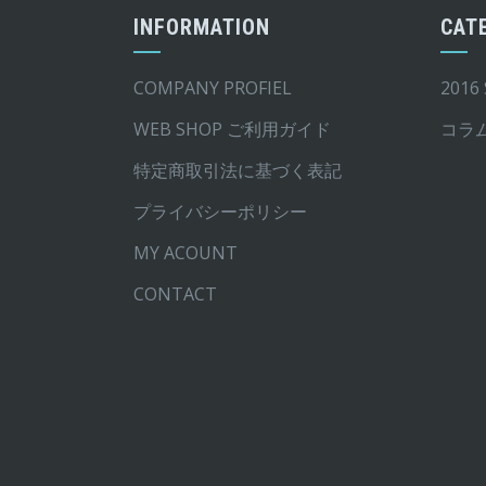
INFORMATION
CAT
ョ
ョ
ン
ン
COMPANY PROFIEL
2016
は
は
商
商
WEB SHOP ご利用ガイド
コラ
品
品
特定商取引法に基づく表記
ペ
ペ
プライバシーポリシー
ー
ー
ジ
ジ
MY ACOUNT
か
か
CONTACT
ら
ら
選
選
択
択
で
で
き
き
ま
ま
す
す