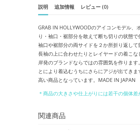
説明
追加情報
レビュー (0)
GRAB IN HOLLYWOODのアイコンモ
り・袖口・裾部分を敢えて断ち切りの状態で
袖口や裾部分の両サイドを２か所折り返して留
長袖の上に合わせたりとレイヤードの着こなし
岸発のブランドならではの雰囲気を作ります
とにより着込むうちにさらにアジが出てきます
高い商品となっています。MADE IN JAPAN
＊商品の大きさや仕上がりには若干の個体差
関連商品