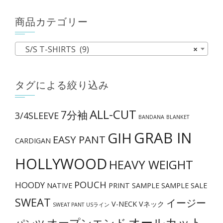
ま
す。
商品カテゴリー
オ
プ
S/S T-SHIRTS (9)
×
シ
ョ
タグによる絞り込み
ン
は
ALL-CUT
7分袖
商
3/4SLEEVE
BANDANA
BLANKET
品
GRAB IN
GIH
EASY PANT
CARDIGAN
ペ
ー
HOLLYWOOD
HEAVY WEIGHT
ジ
POUCH
か
HOODY
NATIVE
PRINT
SAMPLE
SAMPLE SALE
ら
SWEAT
イージー
V-NECK
Vネック
SWEAT PANT
USライン
選
オールカット
オープンエンド
パンツ