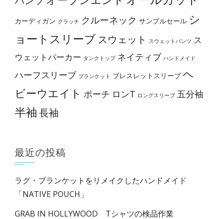
択
で
シ
クルーネック
カーディガン
サンプルセール
クラッチ
き
ョートスリーブ
スウェット
ス
スウェットパンツ
ま
ネイティブ
ウェットパーカー
す
タンクトップ
ハンドメイド
ヘ
ハーフスリーブ
ブレスレットスリーブ
ブランケット
ビーウエイト
ポーチ
ロンT
五分袖
ロングスリーブ
半袖
長袖
最近の投稿
ラグ・ブランケットをリメイクしたハンドメイド
「NATIVE POUCH」
GRAB IN HOLLYWOOD Tシャツの検品作業