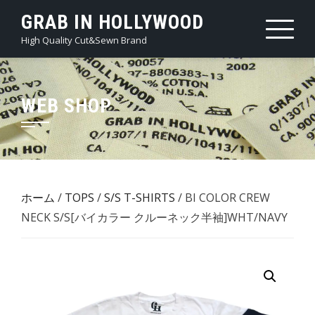
Skip
GRAB IN HOLLYWOOD
to
High Quality Cut&Sewn Brand
content
WEB SHOP
ホーム
/
TOPS
/
S/S T-SHIRTS
/ BI COLOR CREW
NECK S/S[バイカラー クルーネック半袖]WHT/NAVY