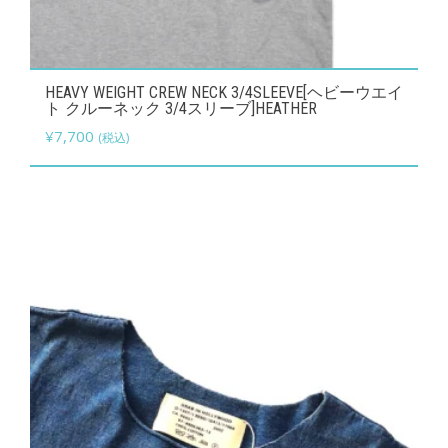
こ
HEAVY WEIGHT CREW NECK 3/4SLEEVE[ヘビーウエイ
の
ト クルーネック 3/4スリーブ]HEATHER
商
¥
7,700
(税込)
品
に
は
複
数
の
バ
リ
エ
ー
シ