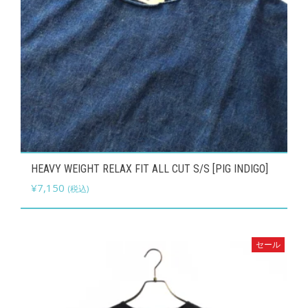
ョ
ン
が
あ
り
ま
す。
オ
こ
HEAVY WEIGHT RELAX FIT ALL CUT S/S [PIG INDIGO]
プ
の
¥
7,150
(税込)
シ
商
ョ
品
ン
に
セール
は
は
商
複
品
数
ペ