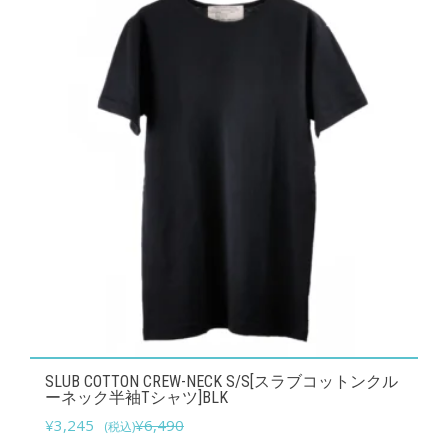
の
ー
バ
ジ
リ
か
エ
ら
ー
選
シ
択
ョ
で
ン
き
が
ま
あ
す
り
ま
す。
こ
オ
SLUB COTTON CREW-NECK S/S[スラブコットンクル
の
ーネック半袖Tシャツ]BLK
プ
元
現
商
¥
3,245
¥
6,490
(税込)
シ