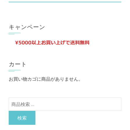
の
在
品
ョ
価
の
に
ン
格
価
は
は
は
格
複
キャンペーン
商
¥6,490
は
数
品
で
¥3,245
の
ペ
し
で
バ
ー
た。
す。
リ
ジ
カート
エ
か
ー
ら
お買い物カゴに商品がありません。
シ
選
ョ
択
ン
で
検
が
き
索
あ
ま
対
検索
り
す
象: