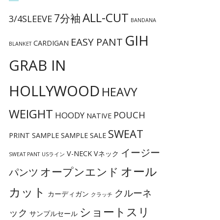
ALL-CUT
7分袖
3/4SLEEVE
BANDANA
GIH
EASY PANT
CARDIGAN
BLANKET
GRAB IN
HOLLYWOOD
HEAVY
WEIGHT
POUCH
HOODY
NATIVE
SWEAT
PRINT
SAMPLE
SAMPLE SALE
イージー
V-NECK
Vネック
SWEAT PANT
USライン
オール
オープンエンド
パンツ
カット
クルーネ
カーディガン
クラッチ
ショートスリ
ック
サンプルセール