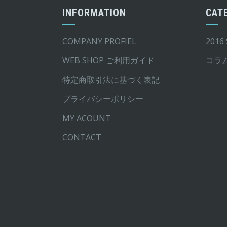
シ
シ
INFORMATION
CAT
ョ
ョ
ン
ン
COMPANY PROFIEL
2016
は
は
WEB SHOP ご利用ガイド
コラ
商
商
品
品
特定商取引法に基づく表記
ペ
ペ
プライバシーポリシー
ー
ー
MY ACOUNT
ジ
ジ
か
か
CONTACT
ら
ら
選
選
択
択
で
で
き
き
ま
ま