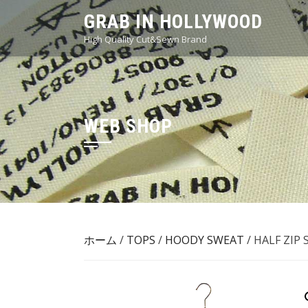
Skip
GRAB IN HOLLYWOOD
to
High Quality Cut&Sewn Brand
content
WEB SHOP
ホーム
/
TOPS
/
HOODY SWEAT
/ HALF Z