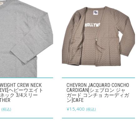
こ
 WEIGHT CREW NECK
CHEVRON JACQUARD CONCHO
の
LEEVE[ヘビーウエイト
CARDIGAN[シェブロン ジャ
ネック 3/4スリー
ガード コンチョ カーディガ
商
THER
ン]CAFE
品
0
¥
15,400
(税込)
(税込)
に
は
複