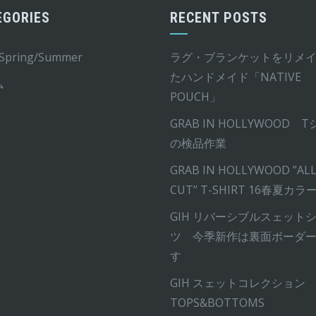
シ
EGORIES
RECENT POSTS
ョ
ン
 Spring/Summer
ラグ・ブランケットをリメ
は
たハンドメイド「NATIVE
ム
商
POUCH」
品
GRAB IN HOLLYWOOD 
ペ
の検品作業
ー
ジ
GRAB IN HOLLYWOOD ”ALL
か
CUT” T-SHIRT 16春夏カラ
ら
GIH リバーシブルスェット
選
ツ 今季新作は裏面ボーダ
択
す
で
GIH スェットコレクション
き
TOPS&BOTTOMS
ま