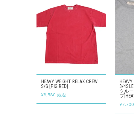
こ
こ
HEAVY WEIGHT RELAX CREW
HEAVY
の
の
S/S [PIG RED]
3/4S
クルー
商
¥
8,580
商
(税込)
ブ]HEA
品
品
¥
7,70
に
に
は
は
複
複