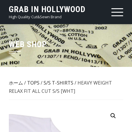
Skip
GRAB IN HOLLYWOOD
to
High Quality Cut&Sewn Brand
content
WEB SHOP
ホーム
/
TOPS
/
S/S T-SHIRTS
/ HEAVY WEIGHT
RELAX FIT ALL CUT S/S [WHT]