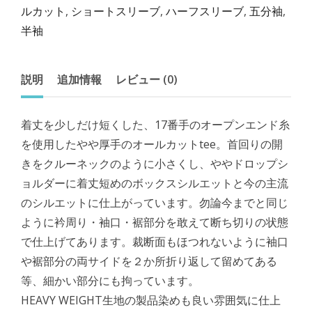
ルカット
,
ショートスリーブ
,
ハーフスリーブ
,
五分袖
,
半袖
説明
追加情報
レビュー (0)
着丈を少しだけ短くした、17番手のオープンエンド糸
を使用したやや厚手のオールカットtee。首回りの開
きをクルーネックのように小さくし、ややドロップシ
ョルダーに着丈短めのボックスシルエットと今の主流
のシルエットに仕上がっています。勿論今までと同じ
ように衿周り・袖口・裾部分を敢えて断ち切りの状態
で仕上げてあります。裁断面もほつれないように袖口
や裾部分の両サイドを２か所折り返して留めてある
等、細かい部分にも拘っています。
HEAVY WEIGHT生地の製品染めも良い雰囲気に仕上