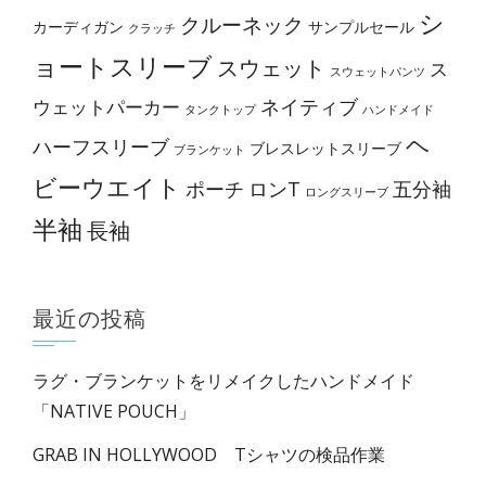
択
シ
クルーネック
カーディガン
サンプルセール
クラッチ
で
ョートスリーブ
スウェット
き
ス
スウェットパンツ
ま
ネイティブ
ウェットパーカー
タンクトップ
ハンドメイド
す
ヘ
ハーフスリーブ
ブレスレットスリーブ
ブランケット
ビーウエイト
ポーチ
ロンT
五分袖
ロングスリーブ
半袖
長袖
最近の投稿
ラグ・ブランケットをリメイクしたハンドメイド
「NATIVE POUCH」
GRAB IN HOLLYWOOD Tシャツの検品作業