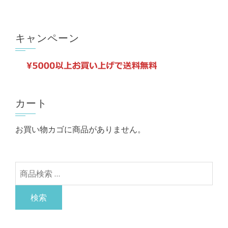
品
ン
に
は
は
キャンペーン
商
複
品
数
ペ
の
ー
バ
ジ
リ
カート
か
エ
ら
お買い物カゴに商品がありません。
ー
選
シ
択
ョ
で
検
ン
き
索
が
ま
対
検索
あ
す
象:
り