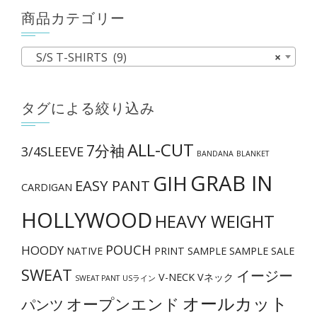
ま
商品カテゴリー
す。
オ
S/S T-SHIRTS (9)
×
プ
シ
ョ
タグによる絞り込み
ン
は
ALL-CUT
7分袖
3/4SLEEVE
BANDANA
BLANKET
商
GRAB IN
GIH
品
EASY PANT
CARDIGAN
ペ
HOLLYWOOD
HEAVY WEIGHT
ー
ジ
POUCH
HOODY
NATIVE
PRINT
SAMPLE
SAMPLE SALE
か
SWEAT
イージー
V-NECK
Vネック
ら
SWEAT PANT
USライン
オールカット
選
オープンエンド
パンツ