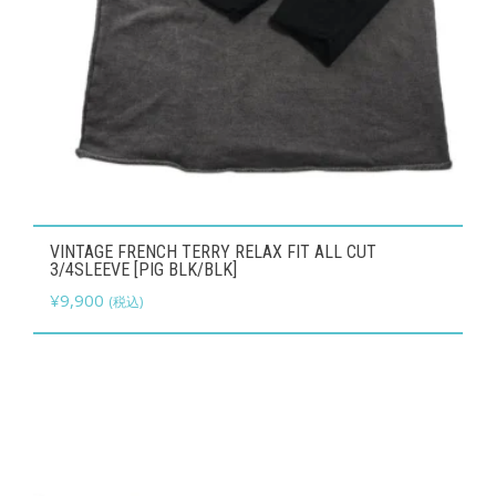
ョ
ン
が
あ
り
ま
す。
オ
こ
VINTAGE FRENCH TERRY RELAX FIT ALL CUT
プ
の
3/4SLEEVE [PIG BLK/BLK]
シ
商
¥
9,900
(税込)
ョ
品
ン
に
は
は
商
複
品
数
ペ
の