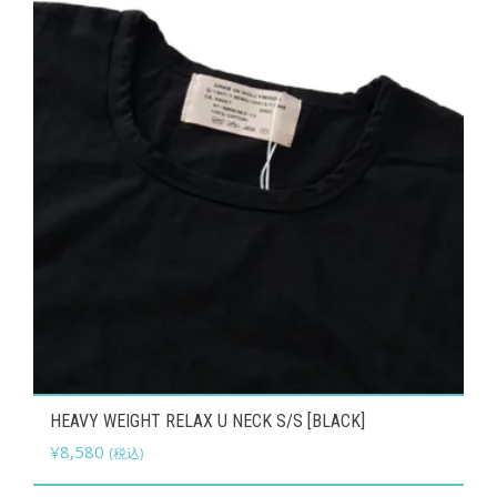
ー
バ
ジ
リ
か
エ
ら
ー
選
シ
択
ョ
で
ン
き
が
ま
あ
す
り
ま
す。
オ
こ
HEAVY WEIGHT RELAX U NECK S/S [BLACK]
プ
の
¥
8,580
(税込)
シ
商
ョ