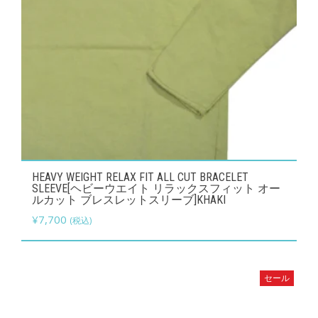
シ
ョ
ン
が
あ
り
ま
す。
オ
こ
HEAVY WEIGHT RELAX FIT ALL CUT BRACELET
プ
の
SLEEVE[ヘビーウエイト リラックスフィット オー
シ
ルカット ブレスレットスリーブ]KHAKI
商
ョ
¥
7,700
(税込)
品
ン
に
は
は
商
セール
複
品
数