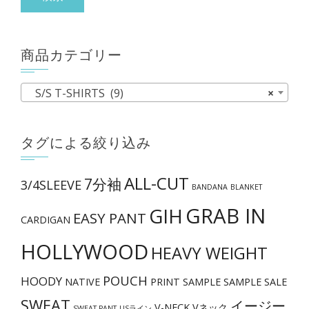
り
象:
ま
す。
商品カテゴリー
オ
プ
S/S T-SHIRTS (9)
×
シ
ョ
タグによる絞り込み
ン
は
ALL-CUT
7分袖
商
3/4SLEEVE
BANDANA
BLANKET
品
GRAB IN
GIH
EASY PANT
CARDIGAN
ペ
ー
HOLLYWOOD
HEAVY WEIGHT
ジ
POUCH
か
HOODY
NATIVE
PRINT
SAMPLE
SAMPLE SALE
ら
SWEAT
イージー
V-NECK
Vネック
SWEAT PANT
USライン