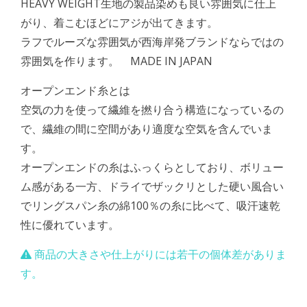
HEAVY WEIGHT生地の製品染めも良い雰囲気に仕上
がり、着こむほどにアジが出てきます。
ラフでルーズな雰囲気が西海岸発ブランドならではの
雰囲気を作ります。 MADE IN JAPAN
オープンエンド糸とは
空気の力を使って繊維を撚り合う構造になっているの
で、繊維の間に空間があり適度な空気を含んでいま
す。
オープンエンドの糸はふっくらとしており、ボリュー
ム感がある一方、ドライでザックリとした硬い風合い
でリングスパン糸の綿100％の糸に比べて、吸汗速乾
性に優れています。
商品の大きさや仕上がりには若干の個体差がありま
す。