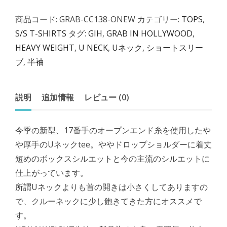
RELAX
商品コード:
GRAB-CC138-ONEW
カテゴリー:
TOPS
,
U
S/S T-SHIRTS
タグ:
GIH
,
GRAB IN HOLLYWOOD
,
NECK
HEAVY WEIGHT
,
U NECK
,
Uネック
,
ショートスリー
S/S
ブ
,
半袖
[ONE
WASH]
個
説明
追加情報
レビュー (0)
今季の新型、17番手のオープンエンド糸を使用したや
や厚手のUネックtee。ややドロップショルダーに着丈
短めのボックスシルエットと今の主流のシルエットに
仕上がっています。
所謂Uネックよりも首の開きは小さくしてありますの
で、クルーネックに少し飽きてきた方にオススメで
す。