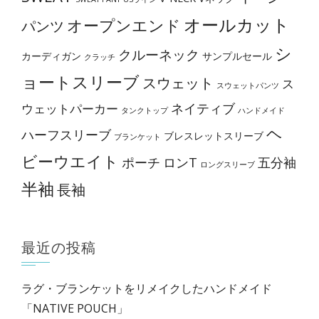
選
オールカット
オープンエンド
パンツ
択
で
シ
クルーネック
カーディガン
サンプルセール
クラッチ
き
ョートスリーブ
スウェット
ス
スウェットパンツ
ま
ネイティブ
ウェットパーカー
す
タンクトップ
ハンドメイド
ヘ
ハーフスリーブ
ブレスレットスリーブ
ブランケット
ビーウエイト
ポーチ
ロンT
五分袖
ロングスリーブ
半袖
長袖
最近の投稿
ラグ・ブランケットをリメイクしたハンドメイド
「NATIVE POUCH」