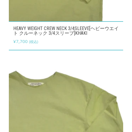
こ
HEAVY WEIGHT CREW NECK 3/4SLEEVE[ヘビーウエイ
の
ト クルーネック 3/4スリーブ]KHAKI
商
¥
7,700
(税込)
品
に
は
複
数
の
バ
リ
エ
ー