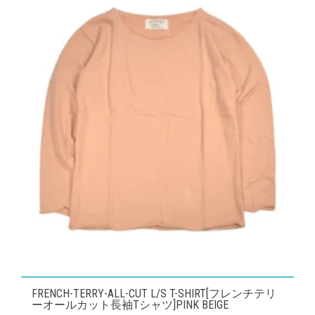
ペ
の
ー
バ
ジ
リ
か
エ
ら
ー
選
シ
択
ョ
で
ン
き
が
ま
あ
す
り
ま
す。
オ
プ
こ
FRENCH-TERRY-ALL-CUT L/S T-SHIRT[フレンチテリ
シ
の
ーオールカット長袖Tシャツ]PINK BEIGE