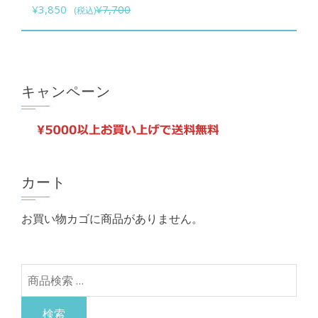
元
現
ョ
商
¥
3,850
¥
7,700
(税込)
の
在
ン
品
価
の
は
に
格
価
商
は
は
格
品
複
キャンペーン
¥7,700
は
ペ
数
で
¥3,850
ー
の
し
で
ジ
バ
た。
す。
か
リ
カート
ら
エ
選
ー
お買い物カゴに商品がありません。
択
シ
で
ョ
き
ン
検
ま
が
索
す
あ
対
検索