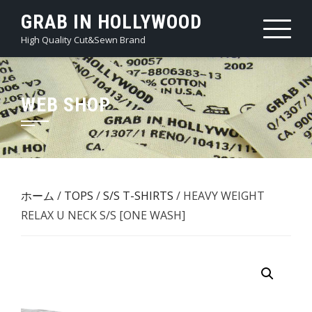
Skip
GRAB IN HOLLYWOOD
to
High Quality Cut&Sewn Brand
content
WEB SHOP
ホーム
/
TOPS
/
S/S T-SHIRTS
/ HEAVY WEIGHT
RELAX U NECK S/S [ONE WASH]