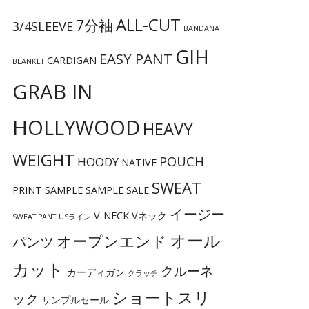
ALL-CUT
7分袖
3/4SLEEVE
BANDANA
GIH
EASY PANT
CARDIGAN
BLANKET
GRAB IN
HOLLYWOOD
HEAVY
WEIGHT
POUCH
HOODY
NATIVE
SWEAT
PRINT
SAMPLE
SAMPLE SALE
イージー
V-NECK
Vネック
SWEAT PANT
USライン
オール
オープンエンド
パンツ
カット
クルーネ
カーディガン
クラッチ
ショートスリ
ック
サンプルセール