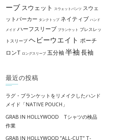
ーブ
スウェット
スウェ
スウェットパンツ
ネイティブ
ットパーカー
タンクトップ
ハンド
ハーフスリーブ
ブレスレッ
メイド
ブランケット
ヘビーウエイト
ポーチ
トスリーブ
半袖
長袖
ロンT
五分袖
ロングスリーブ
最近の投稿
ラグ・ブランケットをリメイクしたハンド
メイド「NATIVE POUCH」
GRAB IN HOLLYWOOD Tシャツの検品
作業
GRAB IN HOLLYWOOD ”ALL-CUT” T-