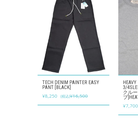
こ
こ
TECH DENIM PAINTER EASY
HEAVY
の
の
PANT [BLACK]
3/4S
クルー
元
現
商
¥
8,250
¥
16,500
商
(税込)
ブ]HEA
の
在
品
品
¥
7,70
価
の
に
に
格
価
は
は
は
格
複
複
¥16,500
は