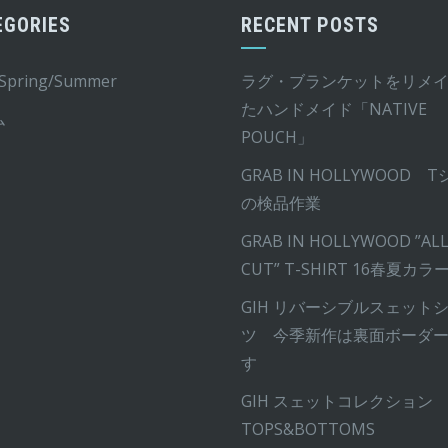
シ
EGORIES
RECENT POSTS
ョ
ン
 Spring/Summer
ラグ・ブランケットをリメ
は
たハンドメイド「NATIVE
商
ム
POUCH」
品
ペ
GRAB IN HOLLYWOOD 
ー
の検品作業
ジ
GRAB IN HOLLYWOOD ”ALL
か
CUT” T-SHIRT 16春夏カラ
ら
GIH リバーシブルスェット
選
ツ 今季新作は裏面ボーダ
択
す
で
き
GIH スェットコレクション
ま
TOPS&BOTTOMS