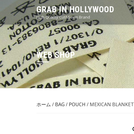
Skip
GRAB IN HOLLYWOOD
to
High Quality Cut&Sewn Brand
content
WEB SHOP
ホーム
/
BAG
/
POUCH
/ MEXICAN BLAN