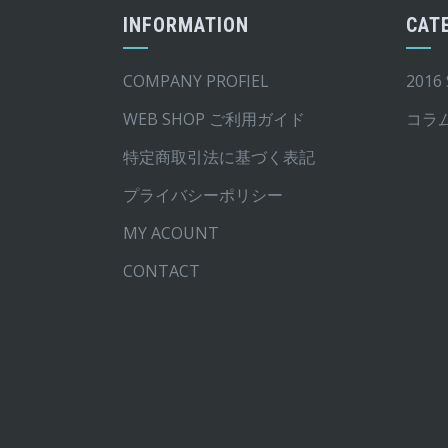
シ
シ
INFORMATION
CAT
ョ
ョ
ン
ン
COMPANY PROFIEL
2016
は
は
商
商
WEB SHOP ご利用ガイド
コラ
品
品
特定商取引法に基づく表記
ペ
ペ
プライバシーポリシー
ー
ー
ジ
ジ
MY ACOUNT
か
か
CONTACT
ら
ら
選
選
択
択
で
で
き
き
ま
ま