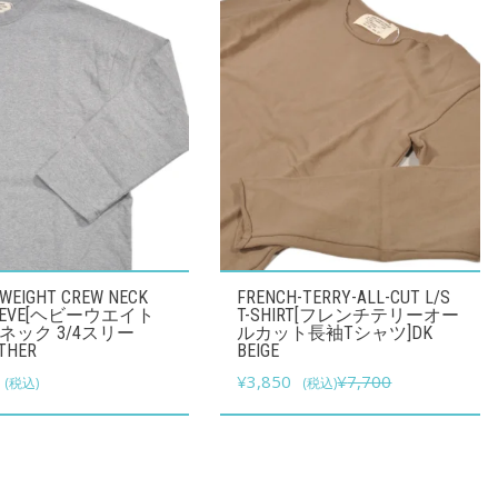
こ
 WEIGHT CREW NECK
FRENCH-TERRY-ALL-CUT L/S
の
LEEVE[ヘビーウエイト
T-SHIRT[フレンチテリーオー
ネック 3/4スリー
ルカット長袖Tシャツ]DK
商
THER
BEIGE
品
元
現
0
¥
3,850
¥
7,700
(税込)
(税込)
に
の
在
は
価
の
複
格
価