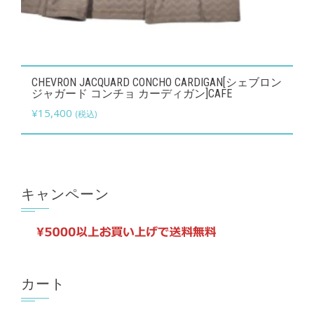
り
ま
す。
こ
オ
CHEVRON JACQUARD CONCHO CARDIGAN[シェブロン
の
ジャガード コンチョ カーディガン]CAFE
プ
商
¥
15,400
(税込)
シ
品
ョ
に
ン
は
は
複
キャンペーン
商
数
品
の
ペ
バ
ー
リ
ジ
カート
エ
か
ー
ら