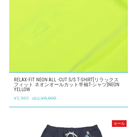
こ
RELAX-FIT NEON ALL -CUT S/S T-SHIRT[リラックス
の
フィット ネオンオールカット半袖T-シャツ]NEON
YELLOW
商
元
現
¥
3,960
¥
6,600
(税込)
品
の
在
に
価
の
は
格
価
セール
複
は
格
数