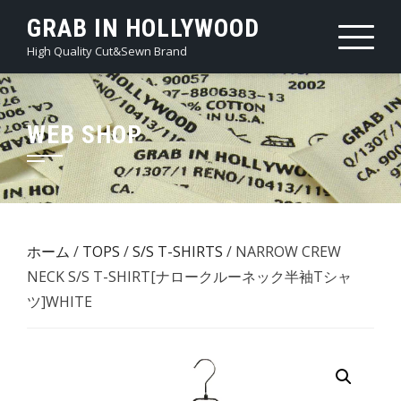
Skip
GRAB IN HOLLYWOOD
to
High Quality Cut&Sewn Brand
content
WEB SHOP
ホーム
/
TOPS
/
S/S T-SHIRTS
/ NARROW CREW
NECK S/S T-SHIRT[ナロークルーネック半袖Tシャ
ツ]WHITE