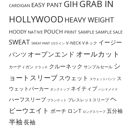
GRAB IN
GIH
EASY PANT
CARDIGAN
ペ
ー
HOLLYWOOD
HEAVY WEIGHT
ジ
POUCH
か
HOODY
NATIVE
PRINT
SAMPLE
SAMPLE SALE
ら
SWEAT
イージー
V-NECK
Vネック
SWEAT PANT
USライン
選
オールカット
オープンエンド
パンツ
択
で
シ
クルーネック
カーディガン
サンプルセール
クラッチ
き
ョートスリーブ
スウェット
ス
スウェットパンツ
ま
ネイティブ
ウェットパーカー
す
タンクトップ
ハンドメイド
ヘ
ハーフスリーブ
ブレスレットスリーブ
ブランケット
ビーウエイト
ポーチ
ロンT
五分袖
ロングスリーブ
半袖
長袖