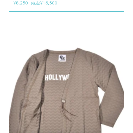
元
現
¥
8,250
¥
16,500
(税込)
ョ
商
の
在
ン
品
価
の
は
に
格
価
商
は
は
格
品
複
¥16,500
は
ペ
数
で
¥8,250
ー
の
し
で
ジ
バ
た。
す。
か
リ
ら
エ
選
ー
択
シ
で
ョ
き
ン
ま
が
す
あ