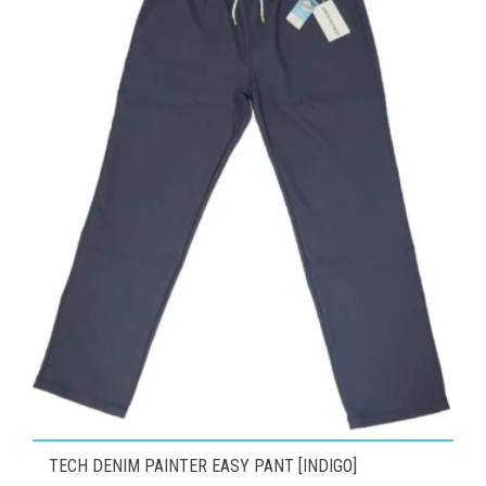
¥6,600
は
の
で
¥3,960
バ
し
で
リ
た。
す。
エ
ー
シ
ョ
ン
が
あ
り
ま
す。
オ
プ
こ
TECH DENIM PAINTER EASY PANT [INDIGO]
シ
の