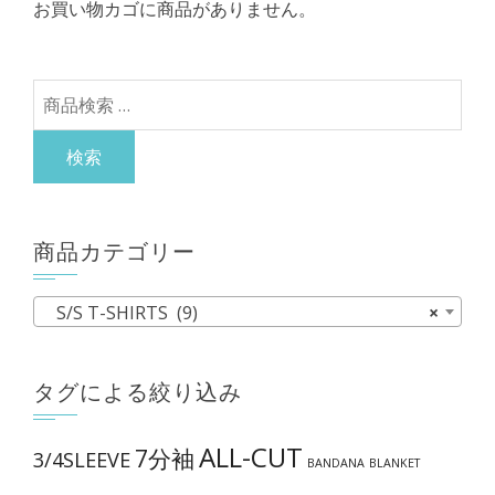
お買い物カゴに商品がありません。
シ
選
ョ
択
ン
で
検
が
き
索
あ
ま
対
検索
り
す
象:
ま
す。
商品カテゴリー
オ
プ
S/S T-SHIRTS (9)
×
シ
ョ
タグによる絞り込み
ン
は
ALL-CUT
7分袖
商
3/4SLEEVE
BANDANA
BLANKET
品