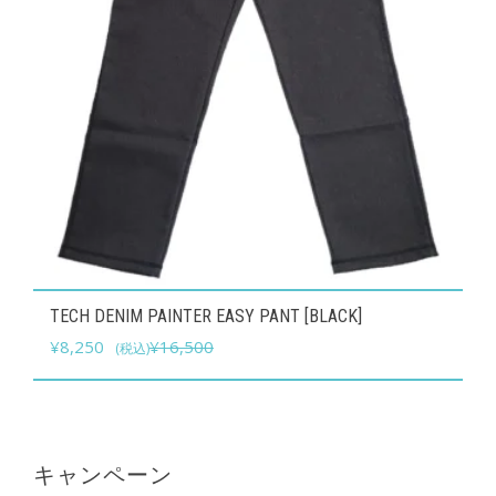
ー
選
シ
択
ョ
で
ン
き
が
ま
あ
す
り
ま
す。
オ
こ
TECH DENIM PAINTER EASY PANT [BLACK]
プ
の
元
現
¥
8,250
¥
16,500
(税込)
シ
商
の
在
ョ
品
価
の
ン
に
格
価
は
は
は
格
キャンペーン
商
複
¥16,500
は