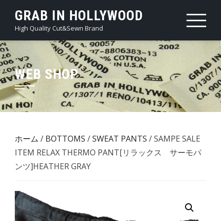
Skip
GRAB IN HOLLYWOOD
to
High Quality Cut&Sewn Brand
content
WEB SHOP
ホーム
/
BOTTOMS
/
SWEAT PANTS
/ SAMPE SALE
ITEM RELAX THERMO PANT[リラックス サーモパ
ンツ]HEATHER GRAY