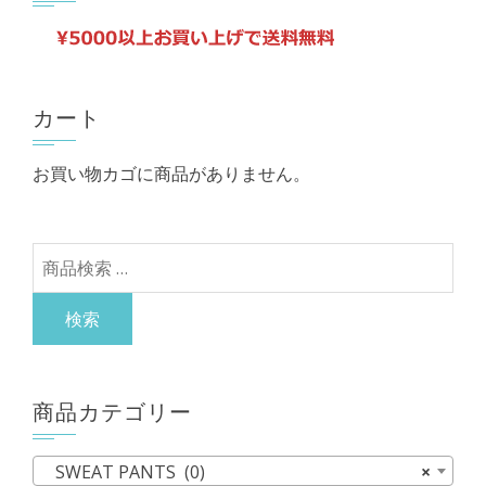
品
数
で
¥8,250
ペ
の
し
で
ー
バ
た。
す。
ジ
リ
カート
か
エ
ら
お買い物カゴに商品がありません。
ー
選
シ
択
ョ
で
検
ン
き
索
が
ま
対
検索
あ
す
象:
り
ま
商品カテゴリー
す。
オ
SWEAT PANTS (0)
×
プ