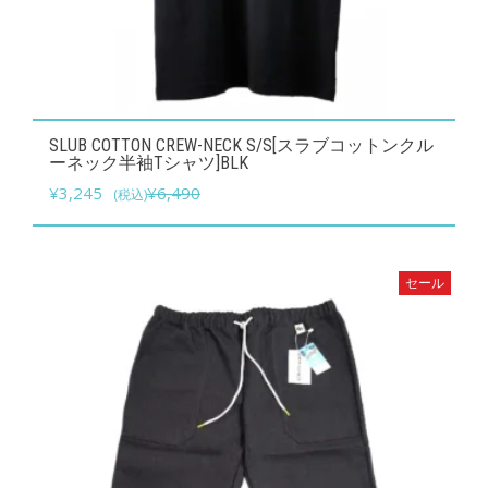
り
ま
す。
オ
こ
SLUB COTTON CREW-NECK S/S[スラブコットンクル
プ
の
ーネック半袖Tシャツ]BLK
シ
元
現
商
¥
3,245
¥
6,490
(税込)
ョ
の
在
品
ン
価
の
に
は
格
価
は
セール
商
は
格
複
品
¥6,490
は
数
ペ
で
¥3,245
の
ー
し
で
バ
ジ
た。
す。
リ
か
エ
ら