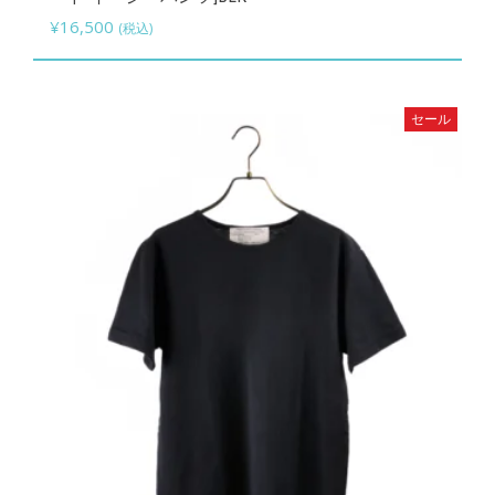
商
¥
16,500
(税込)
品
に
は
セール
複
数
の
バ
リ
エ
ー
シ
ョ
ン
が
あ