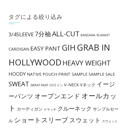
シ
ョ
タグによる絞り込み
ン
は
ALL-CUT
7分袖
3/4SLEEVE
BANDANA
BLANKET
商
GRAB IN
GIH
品
EASY PANT
CARDIGAN
ペ
HOLLYWOOD
HEAVY WEIGHT
ー
ジ
HOODY
NATIVE
POUCH
PRINT
SAMPLE
SAMPLE SALE
か
SWEAT
イージ
V-NECK
Vネック
SWEAT PANT
USライン
ら
オールカッ
選
オープンエンド
ーパンツ
択
ト
クルーネック
カーディガン
サンプルセー
で
クラッチ
き
ショートスリーブ
スウェット
ル
スウェット
ま