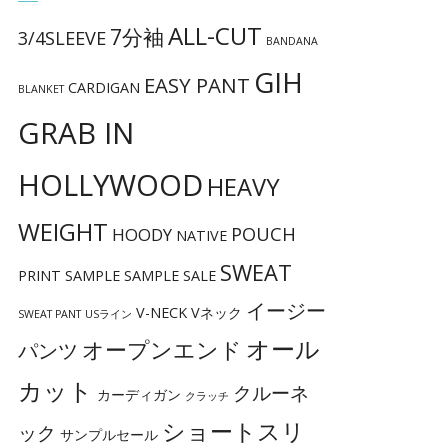
ALL-CUT
7分袖
3/4SLEEVE
BANDANA
GIH
EASY PANT
CARDIGAN
BLANKET
GRAB IN
HOLLYWOOD
HEAVY
WEIGHT
POUCH
HOODY
NATIVE
SWEAT
PRINT
SAMPLE
SAMPLE SALE
イージー
V-NECK
Vネック
SWEAT PANT
USライン
オール
オープンエンド
パンツ
カット
クルーネ
カーディガン
クラッチ
ショートスリ
ック
サンプルセール