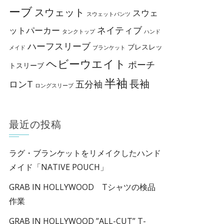
ーブ
スウェット
スウェ
スウェットパンツ
ネイティブ
ットパーカー
タンクトップ
ハンド
ハーフスリーブ
ブレスレッ
メイド
ブランケット
ヘビーウエイト
ポーチ
トスリーブ
半袖
長袖
ロンT
五分袖
ロングスリーブ
最近の投稿
ラグ・ブランケットをリメイクしたハンド
メイド「NATIVE POUCH」
GRAB IN HOLLYWOOD Tシャツの検品
作業
GRAB IN HOLLYWOOD ”ALL-CUT” T-