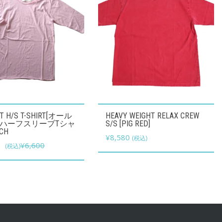
こ
UT H/S T-SHIRT[オール
HEAVY WEIGHT RELAX CREW
の
ハーフスリーブTシャ
S/S [PIG RED]
CH
商
¥
8,580
(税込)
元
現
0
¥
6,600
(税込)
品
の
在
に
価
の
は
格
価
複
は
格
数
¥6,600
は
の