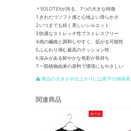
＊SOLOTEXが誇る、7つの大きな特徴
1.きわだつソフト感と心地よい滑らかさ
2.いつまでも続く美しいシルエット
3.快適なストレッチ性でストレスフリー
4.他の繊維と調和しやすく、拡がる可能性
5.ふんわり弾む最高のクッション性
6.深みがある鮮やかな色彩が長持ち
7.一部植物由来の原料で環境にもやさしい
商品の大きさや仕上がりには若干の個体差
関連商品
セール