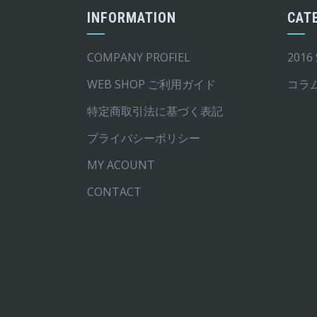
で
¥3,245
INFORMATION
CAT
バ
バ
し
で
リ
リ
た。
す。
COMPANY PROFIEL
2016
エ
エ
ー
ー
WEB SHOP ご利用ガイド
コラ
シ
シ
特定商取引法に基づく表記
ョ
ョ
ン
ン
プライバシーポリシー
が
が
MY ACOUNT
あ
あ
CONTACT
り
り
ま
ま
す。
す。
オ
オ
プ
プ
シ
シ
ョ
ョ