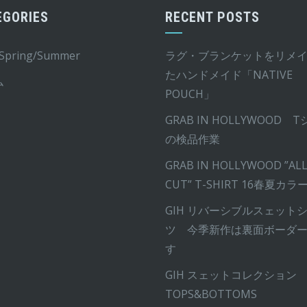
で
¥3,300
EGORIES
RECENT POSTS
バ
し
で
リ
た。
す。
 Spring/Summer
ラグ・ブランケットをリメ
エ
たハンドメイド「NATIVE
ー
ム
POUCH」
シ
ョ
GRAB IN HOLLYWOOD 
ン
の検品作業
が
GRAB IN HOLLYWOOD ”ALL
あ
CUT” T-SHIRT 16春夏カラ
り
ま
GIH リバーシブルスェット
す。
ツ 今季新作は裏面ボーダ
オ
す
プ
GIH スェットコレクション
シ
TOPS&BOTTOMS
ョ