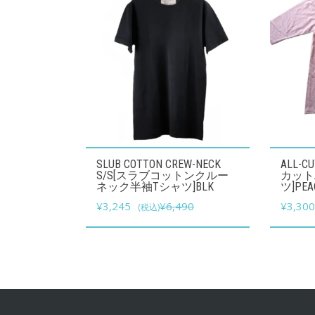
こ
こ
SLUB COTTON CREW-NECK
ALL-C
の
の
S/S[スラブコットンクルー
カット
ネック半袖Tシャツ]BLK
ツ]PEA
商
商
元
現
¥
3,245
¥
6,490
¥
3,30
(税込)
品
品
の
在
に
に
価
の
は
は
格
価
複
複
は
格
数
数
¥6,490
は
の
の