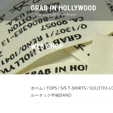
Skip
GRAB IN HOLLYWOOD
to
High Quality Cut&Sewn Brand
content
WEB SHOP
ホーム
/
TOPS
/
S/S T-SHIRTS
/ SOLOTEX
ルーネック半袖]SAND