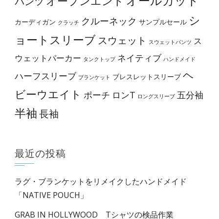
オールカット
オープンエンド
パンツ
択
シ
クルーネック
カーディガン
サンプルセール
クラッチ
で
ョートスリーブ
スウェット
き
ス
スウェットパンツ
ま
ネイティブ
ウェットパーカー
タンクトップ
ハンドメイド
す
ヘ
ハーフスリーブ
ブレスレットスリーブ
ブランケット
ビーウエイト
ポーチ
ロンT
五分袖
ロングスリーブ
半袖
長袖
最近の投稿
ラグ・ブランケットをリメイクしたハンドメイド
「NATIVE POUCH」
GRAB IN HOLLYWOOD Tシャツの検品作業