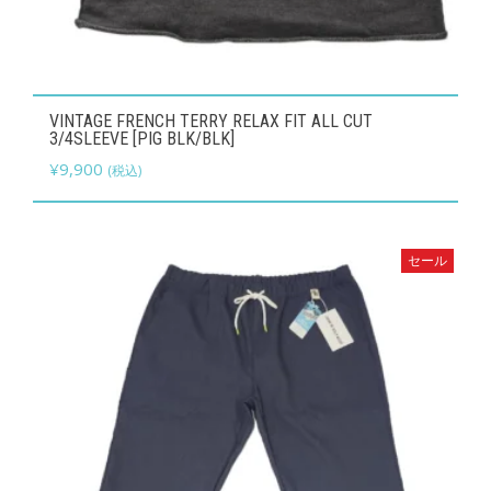
こ
VINTAGE FRENCH TERRY RELAX FIT ALL CUT
の
3/4SLEEVE [PIG BLK/BLK]
商
¥
9,900
(税込)
品
に
は
セール
複
数
の
バ
リ
エ
ー