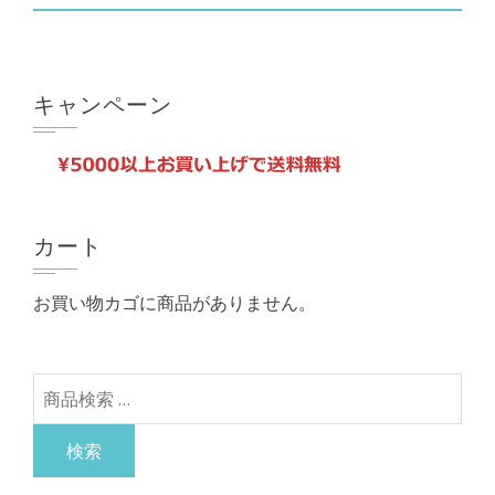
品
ョ
に
ン
は
は
キャンペーン
複
商
数
品
の
ペ
バ
ー
リ
カート
ジ
エ
か
お買い物カゴに商品がありません。
ー
ら
シ
選
ョ
択
検
ン
で
索
が
き
対
検索
あ
ま
象:
り
す