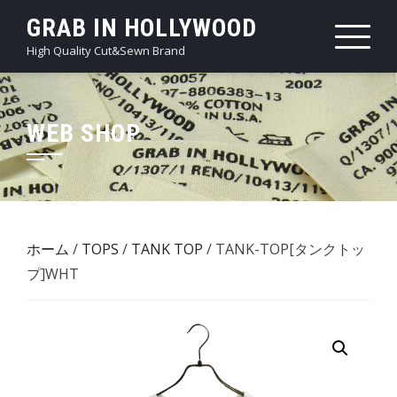
Skip
GRAB IN HOLLYWOOD
to
High Quality Cut&Sewn Brand
content
WEB SHOP
ホーム
/
TOPS
/
TANK TOP
/ TANK-TOP[タンクトッ
プ]WHT