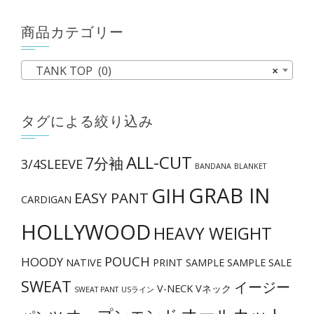
ま
商品カテゴリー
す。
オ
TANK TOP (0)
×
プ
シ
ョ
タグによる絞り込み
ン
は
ALL-CUT
7分袖
3/4SLEEVE
BANDANA
BLANKET
商
GRAB IN
GIH
品
EASY PANT
CARDIGAN
ペ
HOLLYWOOD
HEAVY WEIGHT
ー
ジ
POUCH
HOODY
NATIVE
PRINT
SAMPLE
SAMPLE SALE
か
SWEAT
イージー
V-NECK
Vネック
ら
SWEAT PANT
USライン
選