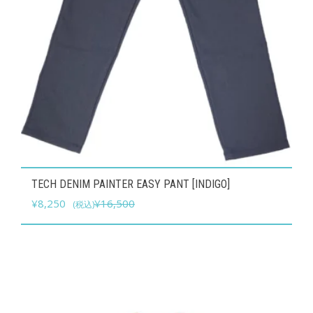
シ
ョ
ン
が
あ
り
ま
す。
オ
こ
TECH DENIM PAINTER EASY PANT [INDIGO]
プ
の
元
現
¥
8,250
¥
16,500
(税込)
シ
商
の
在
ョ
品
価
の
ン
に
格
価
は
は
は
格
商
複
¥16,500
は
品
数