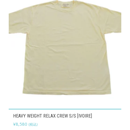
で
¥8,250
ペ
の
し
で
ー
バ
た。
す。
ジ
リ
か
エ
ら
ー
選
シ
択
ョ
で
ン
き
が
ま
あ
す
り
ま
す。
こ
オ
HEAVY WEIGHT RELAX CREW S/S [IVOIRE]
の
プ
¥
8,580
(税込)
商
シ