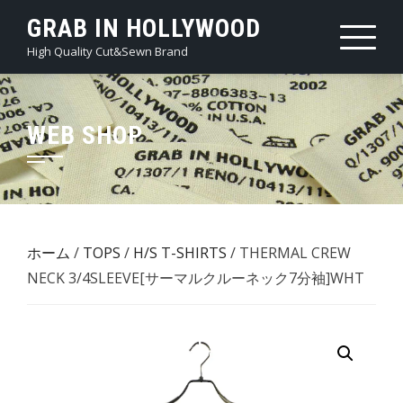
Skip
GRAB IN HOLLYWOOD
to
High Quality Cut&Sewn Brand
content
WEB SHOP
ホーム
/
TOPS
/
H/S T-SHIRTS
/ THERMAL CREW
NECK 3/4SLEEVE[サーマルクルーネック7分袖]WHT