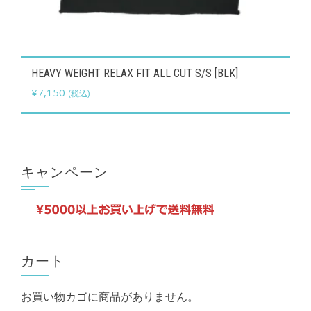
ま
す。
オ
こ
HEAVY WEIGHT RELAX FIT ALL CUT S/S [BLK]
プ
の
¥
7,150
(税込)
シ
商
ョ
品
ン
に
は
は
キャンペーン
商
複
品
数
ペ
の
ー
バ
ジ
リ
カート
か
エ
ら
お買い物カゴに商品がありません。
ー
選