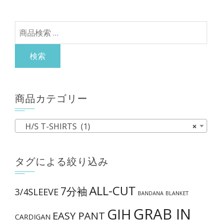
シ
択
ョ
で
検
ン
き
索
が
ま
対
検索
あ
す
象:
り
ま
商品カテゴリー
す。
オ
H/S T-SHIRTS (1)
×
プ
シ
ョ
タグによる絞り込み
ン
は
ALL-CUT
7分袖
3/4SLEEVE
BANDANA
BLANKET
商
GRAB IN
GIH
品
EASY PANT
CARDIGAN