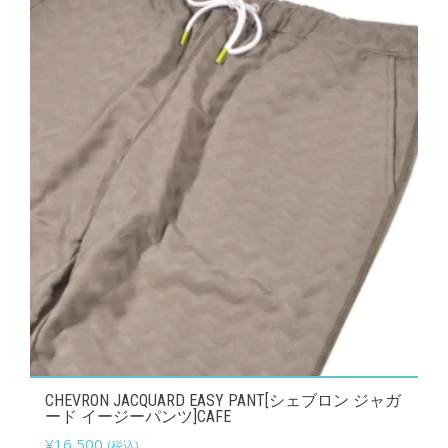
の
バ
リ
エ
ー
シ
ョ
ン
が
あ
り
ま
す。
オ
こ
CHEVRON JACQUARD EASY PANT[シェブロン ジャガ
プ
の
ード イージーパンツ]CAFE
シ
商
¥
16,500
(税込)