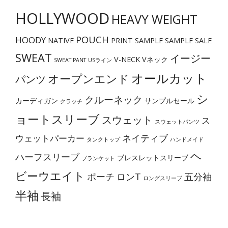
ペ
HOLLYWOOD
HEAVY WEIGHT
ー
ジ
POUCH
HOODY
NATIVE
PRINT
SAMPLE
SAMPLE SALE
か
SWEAT
イージー
V-NECK
Vネック
ら
SWEAT PANT
USライン
オールカット
選
オープンエンド
パンツ
択
シ
クルーネック
カーディガン
サンプルセール
クラッチ
で
ョートスリーブ
スウェット
き
ス
スウェットパンツ
ま
ネイティブ
ウェットパーカー
タンクトップ
ハンドメイド
す
ヘ
ハーフスリーブ
ブレスレットスリーブ
ブランケット
ビーウエイト
ポーチ
ロンT
五分袖
ロングスリーブ
半袖
長袖