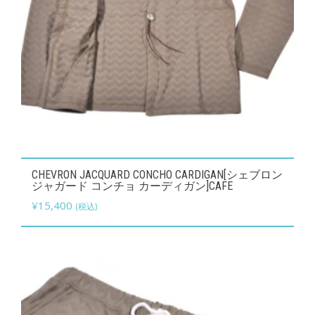
こ
CHEVRON JACQUARD CONCHO CARDIGAN[シェブロン
の
ジャガード コンチョ カーディガン]CAFE
商
¥
15,400
(税込)
品
に
は
複
数