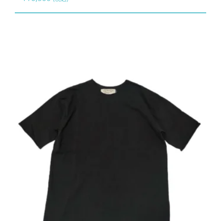
ョ
品
ン
に
は
は
商
複
品
数
ペ
の
ー
バ
ジ
リ
か
エ
ら
ー
選
シ
択
ョ
で
ン
き
が
ま
あ
す
り