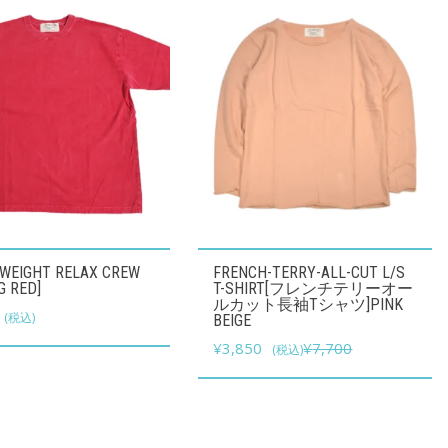
こ
 WEIGHT RELAX CREW
FRENCH-TERRY-ALL-CUT L/S
の
G RED]
T-SHIRT[フレンチテリーオー
ルカット長袖Tシャツ]PINK
0
商
(税込)
BEIGE
品
元
現
¥
3,850
¥
7,700
(税込)
に
の
在
は
価
の
複
格
価