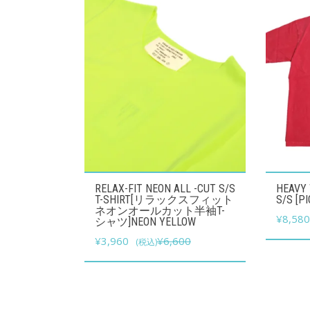
こ
こ
RELAX-FIT NEON ALL -CUT S/S
HEAVY
の
の
T-SHIRT[リラックスフィット
S/S [PI
ネオンオールカット半袖T-
商
商
¥
8,58
シャツ]NEON YELLOW
品
品
元
現
¥
3,960
¥
6,600
(税込)
に
に
の
在
は
は
価
の
複
格
価
複