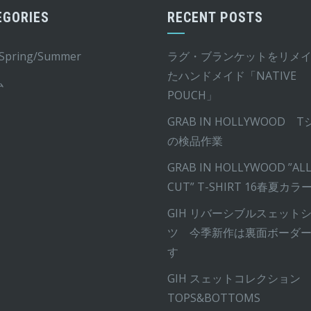
シ
EGORIES
RECENT POSTS
ョ
ン
 Spring/Summer
ラグ・ブランケットをリメ
は
たハンドメイド「NATIVE
ム
商
POUCH」
品
GRAB IN HOLLYWOOD 
ペ
の検品作業
ー
ジ
GRAB IN HOLLYWOOD ”ALL
か
CUT” T-SHIRT 16春夏カラ
ら
GIH リバーシブルスェット
選
ツ 今季新作は裏面ボーダ
択
す
で
GIH スェットコレクション
き
TOPS&BOTTOMS
ま