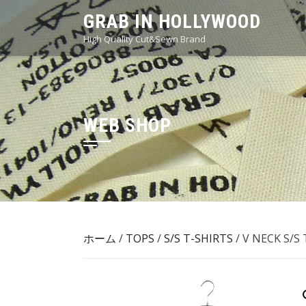
Skip
GRAB IN HOLLYWOOD
to
High Quality Cut&Sewn Brand
content
WEB SHOP
ホーム
/
TOPS
/
S/S T-SHIRTS
/ V NECK S