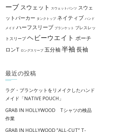
ーブ
スウェット
スウェ
スウェットパンツ
ネイティブ
ットパーカー
タンクトップ
ハンド
ハーフスリーブ
ブレスレッ
メイド
ブランケット
ヘビーウエイト
ポーチ
トスリーブ
半袖
長袖
ロンT
五分袖
ロングスリーブ
最近の投稿
ラグ・ブランケットをリメイクしたハンド
メイド「NATIVE POUCH」
GRAB IN HOLLYWOOD Tシャツの検品
作業
GRAB IN HOLLYWOOD ”ALL-CUT” T-