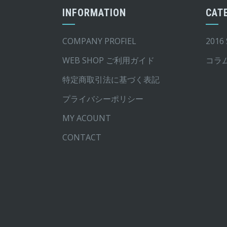
シ
シ
INFORMATION
CAT
ョ
ョ
ン
ン
COMPANY PROFIEL
2016
は
は
WEB SHOP ご利用ガイド
コラ
商
商
品
品
特定商取引法に基づく表記
ペ
ペ
プライバシーポリシー
ー
ー
MY ACOUNT
ジ
ジ
か
か
CONTACT
ら
ら
選
選
択
択
で
で
き
き
ま
ま