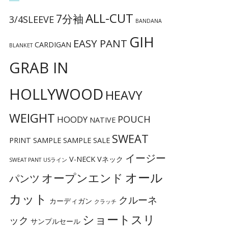
ALL-CUT
7分袖
3/4SLEEVE
BANDANA
GIH
EASY PANT
CARDIGAN
BLANKET
GRAB IN
HOLLYWOOD
HEAVY
WEIGHT
POUCH
HOODY
NATIVE
SWEAT
PRINT
SAMPLE
SAMPLE SALE
イージー
V-NECK
Vネック
SWEAT PANT
USライン
オール
オープンエンド
パンツ
カット
クルーネ
カーディガン
クラッチ
ショートスリ
ック
サンプルセール