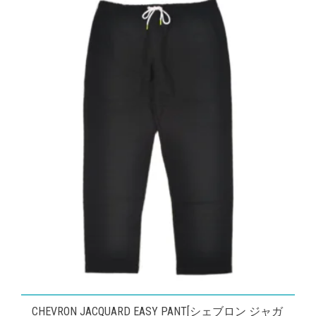
数
の
バ
リ
エ
ー
シ
ョ
ン
が
あ
り
ま
す。
オ
こ
CHEVRON JACQUARD EASY PANT[シェブロン ジャガ
プ