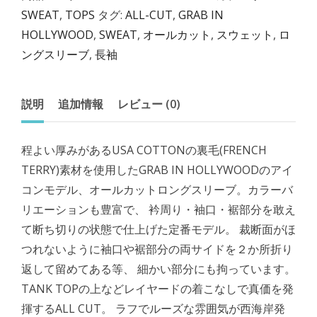
SWEAT
,
TOPS
タグ:
ALL-CUT
,
GRAB IN
HOLLYWOOD
,
SWEAT
,
オールカット
,
スウェット
,
ロ
ングスリーブ
,
長袖
説明
追加情報
レビュー (0)
程よい厚みがあるUSA COTTONの裏毛(FRENCH
TERRY)素材を使用したGRAB IN HOLLYWOODのアイ
コンモデル、オールカットロングスリーブ。カラーバ
リエーションも豊富で、 衿周り・袖口・裾部分を敢え
て断ち切りの状態で仕上げた定番モデル。 裁断面がほ
つれないように袖口や裾部分の両サイドを２か所折り
返して留めてある等、 細かい部分にも拘っています。
TANK TOPの上などレイヤードの着こなしで真価を発
揮するALL CUT。 ラフでルーズな雰囲気が西海岸発