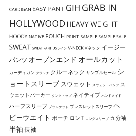
GRAB IN
GIH
品
EASY PANT
CARDIGAN
ペ
HOLLYWOOD
HEAVY WEIGHT
ー
ジ
POUCH
HOODY
NATIVE
PRINT
SAMPLE
SAMPLE SALE
か
SWEAT
イージー
V-NECK
Vネック
ら
SWEAT PANT
USライン
オールカット
選
オープンエンド
パンツ
択
シ
クルーネック
カーディガン
サンプルセール
クラッチ
で
ョートスリーブ
スウェット
き
ス
スウェットパンツ
ま
ネイティブ
ウェットパーカー
タンクトップ
ハンドメイド
す
ヘ
ハーフスリーブ
ブレスレットスリーブ
ブランケット
ビーウエイト
ポーチ
ロンT
五分袖
ロングスリーブ
半袖
長袖