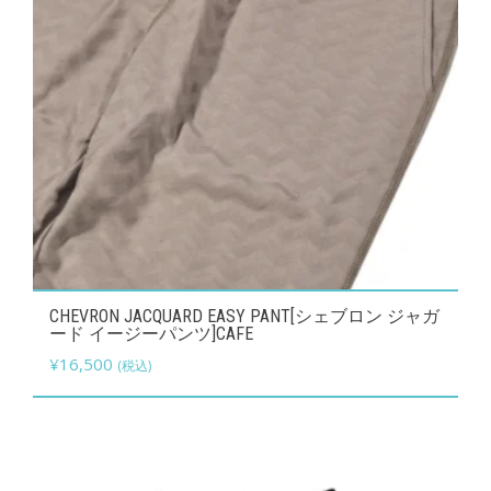
こ
CHEVRON JACQUARD EASY PANT[シェブロン ジャガ
の
ード イージーパンツ]CAFE
商
¥
16,500
(税込)
品
に
は
複