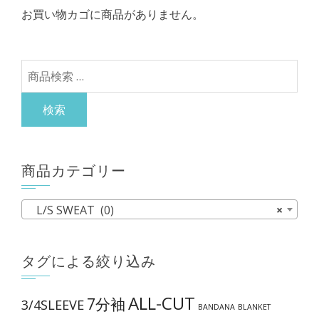
ら
お買い物カゴに商品がありません。
ー
選
シ
択
ョ
で
検
ン
き
索
が
ま
対
検索
あ
す
象:
り
ま
商品カテゴリー
す。
オ
L/S SWEAT (0)
×
プ
シ
ョ
タグによる絞り込み
ン
は
ALL-CUT
7分袖
3/4SLEEVE
BANDANA
BLANKET
商