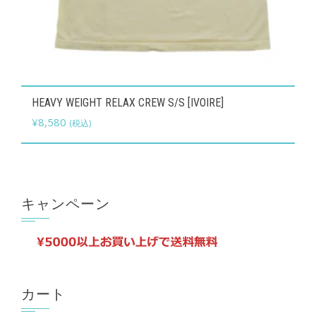
あ
す
り
ま
す。
オ
こ
HEAVY WEIGHT RELAX CREW S/S [IVOIRE]
プ
の
¥
8,580
(税込)
シ
商
ョ
品
ン
に
は
は
キャンペーン
商
複
品
数
ペ
の
ー
バ
ジ
リ
カート
か
エ