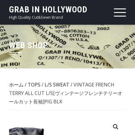
Skip
GRAB IN HOLLYWOOD
to
High Quality Cut&Sewn Brand
content
WEB SHOP
ホーム
/
TOPS
/
L/S SWEAT
/ VINTAGE FRENCH
TERRY ALL CUT L/S[ヴィンテージフレンチテリーオ
ールカット長袖]PIG BLK