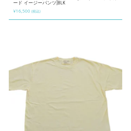
の
ード イージーパンツ]BLK
シ
商
¥
16,500
(税込)
ョ
品
ン
に
は
は
商
複
品
数
ペ
の
ー
バ
ジ
リ
か
エ
ら
ー
選
シ
択
ョ
で
ン
き
が
ま