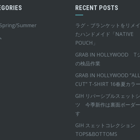
す。
EGORIES
RECENT POSTS
オ
プ
 Spring/Summer
ラグ・ブランケットをリメ
シ
たハンドメイド「NATIVE
ム
ョ
POUCH」
ン
GRAB IN HOLLYWOOD 
は
の検品作業
商
品
GRAB IN HOLLYWOOD ”ALL
ペ
CUT” T-SHIRT 16春夏カラ
ー
GIH リバーシブルスェット
ジ
ツ 今季新作は裏面ボーダ
か
す
ら
GIH スェットコレクション
選
TOPS&BOTTOMS
択