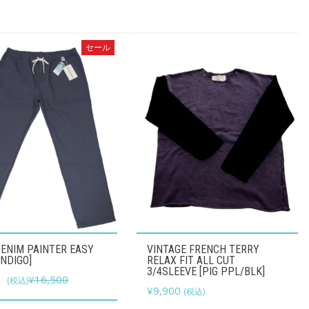
セール
こ
ENIM PAINTER EASY
VINTAGE FRENCH TERRY
の
INDIGO]
RELAX FIT ALL CUT
3/4SLEEVE [PIG PPL/BLK]
元
現
0
¥
16,500
商
(税込)
¥
9,900
(税込)
の
在
品