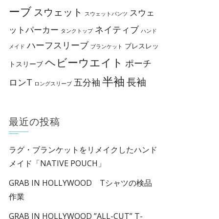
ーブ
スウェット
スウェ
スウェットパンツ
ネイティブ
ットパーカー
タンクトップ
ハンド
ハーフスリーブ
ブレスレッ
メイド
ブランケット
ヘビーウエイト
ポーチ
トスリーブ
半袖
長袖
ロンT
五分袖
ロングスリーブ
最近の投稿
ラグ・ブランケットをリメイクしたハンド
メイド「NATIVE POUCH」
GRAB IN HOLLYWOOD Tシャツの検品
作業
GRAB IN HOLLYWOOD ”ALL-CUT” T-