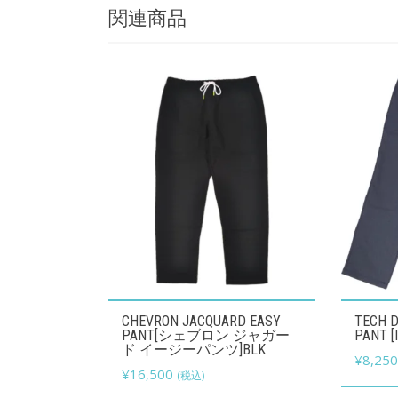
関連商品
こ
こ
CHEVRON JACQUARD EASY
TECH D
の
の
PANT[シェブロン ジャガー
PANT [
ド イージーパンツ]BLK
商
商
¥
8,25
¥
16,500
(税込)
品
品