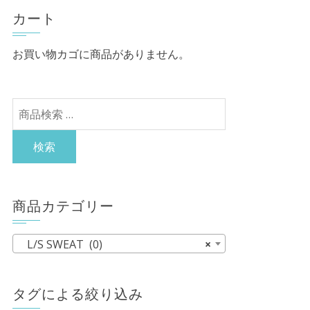
カート
お買い物カゴに商品がありません。
検
索
対
検索
象:
商品カテゴリー
L/S SWEAT (0)
×
タグによる絞り込み