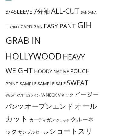
ALL-CUT
7分袖
3/4SLEEVE
BANDANA
GIH
EASY PANT
CARDIGAN
BLANKET
GRAB IN
HOLLYWOOD
HEAVY
WEIGHT
POUCH
HOODY
NATIVE
SWEAT
PRINT
SAMPLE
SAMPLE SALE
イージー
V-NECK
Vネック
SWEAT PANT
USライン
オール
オープンエンド
パンツ
カット
クルーネ
カーディガン
クラッチ
ショートスリ
ック
サンプルセール