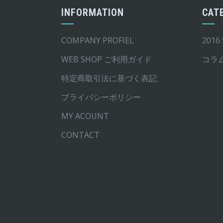
す。
す。
INFORMATION
CAT
オ
オ
プ
プ
COMPANY PROFIEL
2016
シ
シ
WEB SHOP ご利用ガイド
コラ
ョ
ョ
ン
ン
特定商取引法に基づく表記
は
は
プライバシーポリシー
商
商
MY ACOUNT
品
品
ペ
ペ
CONTACT
ー
ー
ジ
ジ
か
か
ら
ら
選
選
択
択