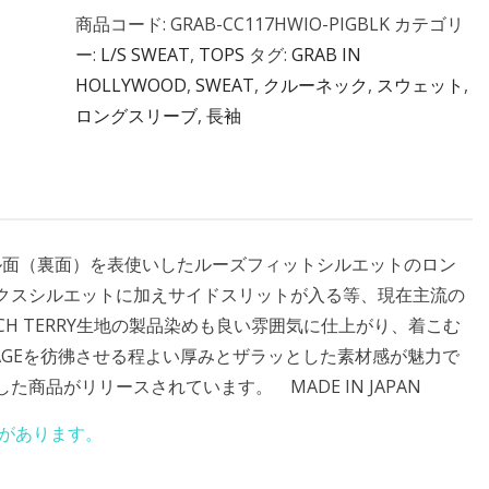
商品コード:
GRAB-CC117HWIO-PIGBLK
カテゴリ
ー:
L/S SWEAT
,
TOPS
タグ:
GRAB IN
HOLLYWOOD
,
SWEAT
,
クルーネック
,
スウェット
,
ロングスリーブ
,
長袖
パイル面（裏面）を表使いしたルーズフィットシルエットのロン
クスシルエットに加えサイドスリットが入る等、現在主流の
ENCH TERRY生地の製品染めも良い雰囲気に仕上がり、着こむ
NTAGEを彷彿させる程よい厚みとザラッとした素材感が魅力で
商品がリリースされています。 MADE IN JAPAN
があります。