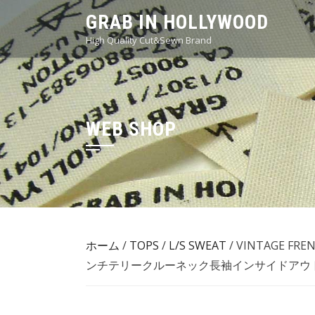
Skip
GRAB IN HOLLYWOOD
to
High Quality Cut&Sewn Brand
content
WEB SHOP
ホーム
/
TOPS
/
L/S SWEAT
/ VINTAGE FR
ンチテリークルーネック長袖インサイドアウト]P