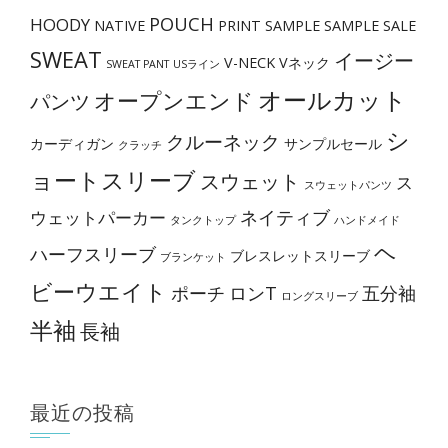
ジ
POUCH
HOODY
NATIVE
PRINT
SAMPLE
SAMPLE SALE
か
SWEAT
イージー
V-NECK
Vネック
ら
SWEAT PANT
USライン
オールカット
選
オープンエンド
パンツ
択
シ
クルーネック
カーディガン
サンプルセール
クラッチ
で
ョートスリーブ
スウェット
き
ス
スウェットパンツ
ま
ネイティブ
ウェットパーカー
タンクトップ
ハンドメイド
す
ヘ
ハーフスリーブ
ブレスレットスリーブ
ブランケット
ビーウエイト
ポーチ
ロンT
五分袖
ロングスリーブ
半袖
長袖
最近の投稿