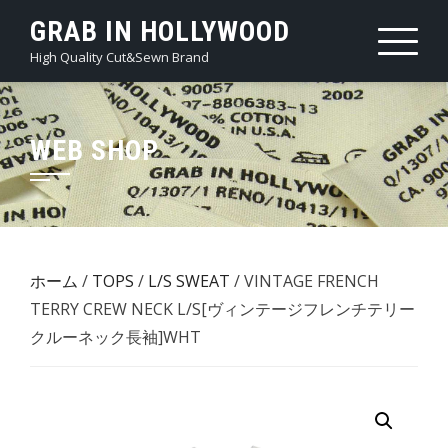
Skip
GRAB IN HOLLYWOOD
to
High Quality Cut&Sewn Brand
content
WEB SHOP
ホーム
/
TOPS
/
L/S SWEAT
/ VINTAGE FRENCH
TERRY CREW NECK L/S[ヴィンテージフレンチテリー
クルーネック長袖]WHT