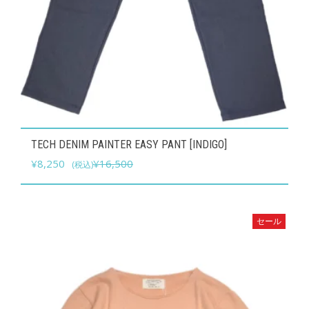
こ
TECH DENIM PAINTER EASY PANT [INDIGO]
の
元
現
¥
8,250
¥
16,500
(税込)
商
の
在
品
価
の
に
格
価
セール
は
は
格
複
¥16,500
は
数
で
¥8,250
の
し
で