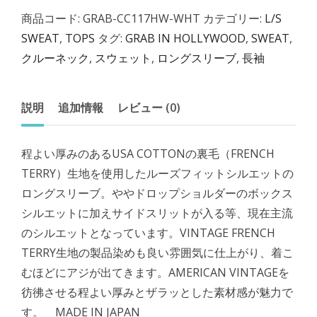
商品コード:
GRAB-CC117HW-WHT
カテゴリー:
L/S
SWEAT
,
TOPS
タグ:
GRAB IN HOLLYWOOD
,
SWEAT
,
クルーネック
,
スウェット
,
ロングスリーブ
,
長袖
説明
追加情報
レビュー (0)
程よい厚みのあるUSA COTTONの裏毛（FRENCH
TERRY）生地を使用したルーズフィットシルエットの
ロングスリーブ。ややドロップショルダーのボックス
シルエットに加えサイドスリットが入る等、現在主流
のシルエットとなっています。VINTAGE FRENCH
TERRY生地の製品染めも良い雰囲気に仕上がり、着こ
むほどにアジが出てきます。AMERICAN VINTAGEを
彷彿させる程よい厚みとザラッとした素材感が魅力で
す。 MADE IN JAPAN