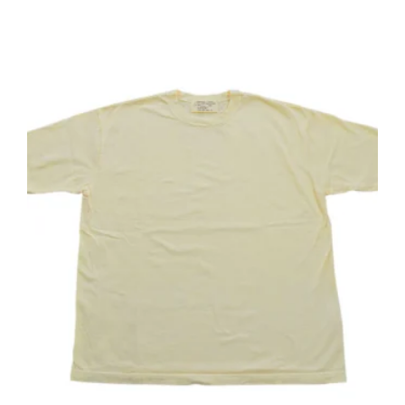
ン
格
価
は
は
は
格
複
商
¥7,700
は
数
品
で
¥3,850
の
ペ
し
で
バ
ー
た。
す。
リ
ジ
エ
か
ー
ら
シ
選
ョ
択
ン
で
が
き
あ
ま
り
す
ま
す。