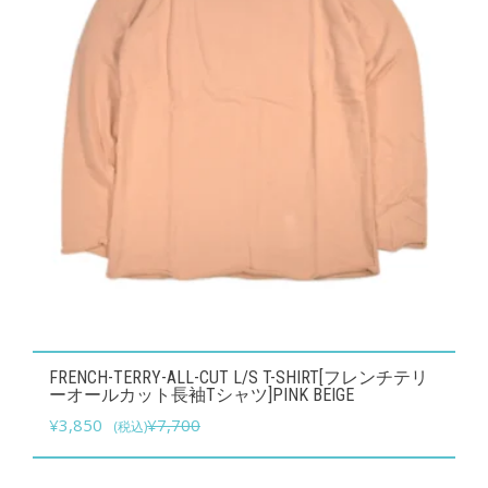
バ
た。
す。
リ
エ
ー
シ
ョ
ン
が
あ
り
ま
す。
こ
オ
FRENCH-TERRY-ALL-CUT L/S T-SHIRT[フレンチテリ
の
ーオールカット長袖Tシャツ]PINK BEIGE
プ
元
現
商
¥
3,850
¥
7,700
(税込)
シ
の
在
品
ョ
価
の
に