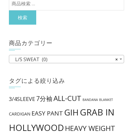
検
ン
き
索
が
ま
対
検索
あ
す
象:
り
ま
商品カテゴリー
す。
オ
L/S SWEAT (0)
×
プ
シ
ョ
タグによる絞り込み
ン
は
ALL-CUT
7分袖
3/4SLEEVE
BANDANA
BLANKET
商
GRAB IN
GIH
品
EASY PANT
CARDIGAN
ペ
HOLLYWOOD
HEAVY WEIGHT
ー