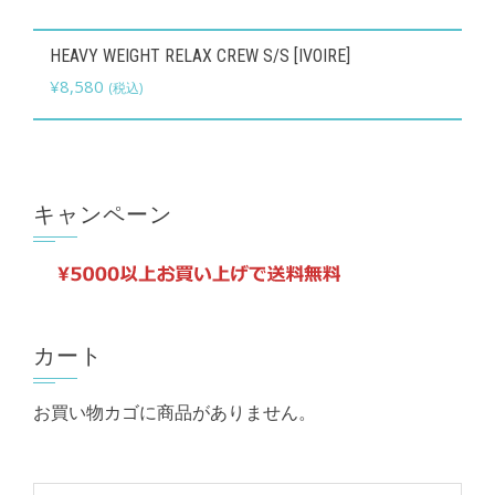
オ
こ
HEAVY WEIGHT RELAX CREW S/S [IVOIRE]
プ
の
¥
8,580
(税込)
シ
商
ョ
品
ン
に
は
は
キャンペーン
商
複
品
数
ペ
の
ー
バ
ジ
リ
カート
か
エ
ら
お買い物カゴに商品がありません。
ー
選
シ
択
ョ
で