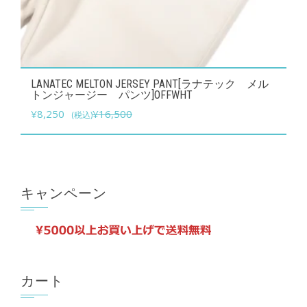
す
り
ま
す。
オ
こ
LANATEC MELTON JERSEY PANT[ラナテック メル
プ
の
トンジャージー パンツ]OFFWHT
シ
元
現
商
¥
8,250
¥
16,500
(税込)
ョ
の
在
品
ン
価
の
に
は
格
価
は
商
は
格
複
キャンペーン
品
¥16,500
は
数
ペ
で
¥8,250
の
ー
し
で
バ
ジ
た。
す。
リ
か
カート
エ
ら
ー