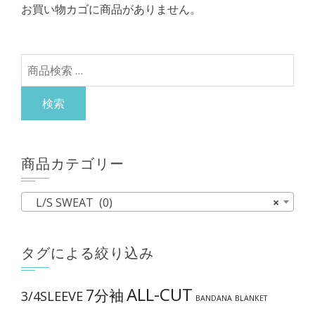
お買い物カゴに商品がありません。
選
シ
択
ョ
で
ン
検
き
が
索
ま
あ
対
検索
す
り
象:
ま
す。
商品カテゴリー
オ
プ
L/S SWEAT (0)
×
シ
ョ
タグによる絞り込み
ン
は
ALL-CUT
7分袖
商
3/4SLEEVE
BANDANA
BLANKET
品