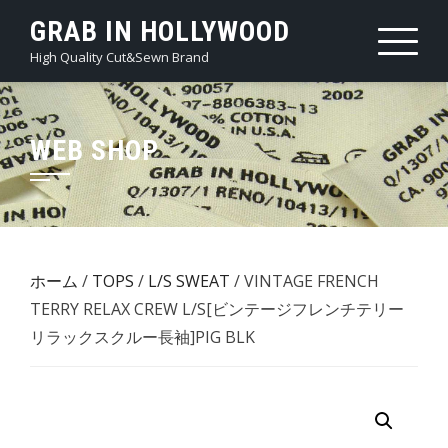
Skip
GRAB IN HOLLYWOOD
to
High Quality Cut&Sewn Brand
content
WEB SHOP
ホーム
/
TOPS
/
L/S SWEAT
/ VINTAGE FRENCH
TERRY RELAX CREW L/S[ビンテージフレンチテリー
リラックスクルー長袖]PIG BLK