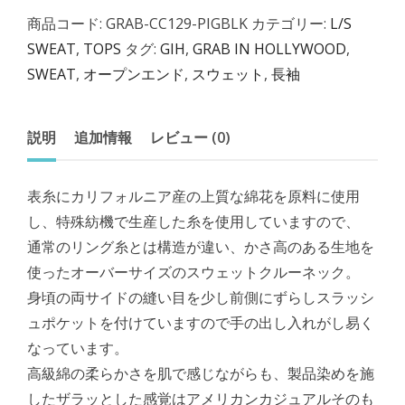
商品コード:
GRAB-CC129-PIGBLK
カテゴリー:
L/S
SWEAT
,
TOPS
タグ:
GIH
,
GRAB IN HOLLYWOOD
,
SWEAT
,
オープンエンド
,
スウェット
,
長袖
説明
追加情報
レビュー (0)
表糸にカリフォルニア産の上質な綿花を原料に使用
し、特殊紡機で生産した糸を使用していますので、
通常のリング糸とは構造が違い、かさ高のある生地を
使ったオーバーサイズのスウェットクルーネック。
身頃の両サイドの縫い目を少し前側にずらしスラッシ
ュポケットを付けていますので手の出し入れがし易く
なっています。
高級綿の柔らかさを肌で感じながらも、製品染めを施
したザラッとした感覚はアメリカンカジュアルそのも