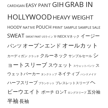
GRAB IN
GIH
EASY PANT
CARDIGAN
ペ
ー
HOLLYWOOD
HEAVY WEIGHT
ジ
POUCH
か
HOODY
NATIVE
PRINT
SAMPLE
SAMPLE SALE
ら
SWEAT
イージー
V-NECK
Vネック
SWEAT PANT
USライン
選
オールカット
オープンエンド
パンツ
択
で
シ
クルーネック
カーディガン
サンプルセール
クラッチ
き
ョートスリーブ
スウェット
ス
スウェットパンツ
ま
ネイティブ
ウェットパーカー
す
タンクトップ
ハンドメイド
ヘ
ハーフスリーブ
ブレスレットスリーブ
ブランケット
ビーウエイト
ポーチ
ロンT
五分袖
ロングスリーブ
半袖
長袖