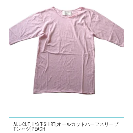
数
の
バ
リ
エ
ー
シ
ョ
ン
が
あ
り
ま
す。
オ
こ
ALL-CUT H/S T-SHIRT[オールカットハーフスリーブ
プ
の
Tシャツ]PEACH