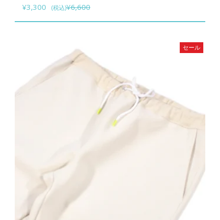
シ
元
現
商
¥
3,300
¥
6,600
(税込)
ョ
の
在
品
ン
価
の
に
は
格
価
は
セール
商
は
格
複
品
¥6,600
は
数
ペ
で
¥3,300
の
ー
し
で
バ
ジ
た。
す。
リ
か
エ
ら
ー
選
シ
択
ョ
で
ン
き
が
ま
あ