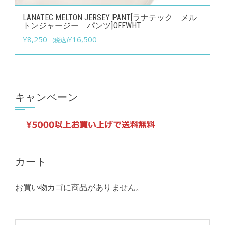
こ
オ
LANATEC MELTON JERSEY PANT[ラナテック メル
の
トンジャージー パンツ]OFFWHT
プ
元
現
商
¥
8,250
¥
16,500
(税込)
シ
の
在
品
ョ
価
の
に
ン
格
価
は
は
は
格
複
キャンペーン
商
¥16,500
は
数
品
で
¥8,250
の
ペ
し
で
バ
ー
た。
す。
リ
ジ
カート
エ
か
ー
ら
お買い物カゴに商品がありません。
シ
選
ョ
択
ン
で