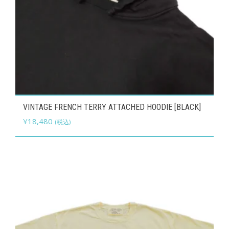
こ
VINTAGE FRENCH TERRY ATTACHED HOODIE [BLACK]
の
¥
18,480
(税込)
商
品
に
は
複
数
の