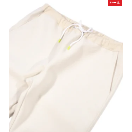
ン
セール
は
は
複
商
数
品
の
ペ
バ
ー
リ
ジ
エ
か
ー
ら
シ
選
ョ
択
ン
で
が
き
あ
ま
り
す
ま
す。