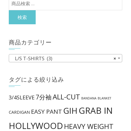
検
が
き
索
あ
ま
対
検索
り
す
象:
ま
す。
商品カテゴリー
オ
プ
L/S T-SHIRTS (3)
×
シ
ョ
タグによる絞り込み
ン
は
ALL-CUT
7分袖
商
3/4SLEEVE
BANDANA
BLANKET
品
GRAB IN
GIH
EASY PANT
CARDIGAN
ペ
ー
HOLLYWOOD
HEAVY WEIGHT
ジ