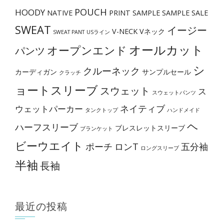
POUCH
か
HOODY
NATIVE
PRINT
SAMPLE
SAMPLE SALE
ら
SWEAT
イージー
V-NECK
Vネック
SWEAT PANT
USライン
選
オールカット
オープンエンド
パンツ
択
で
シ
クルーネック
カーディガン
サンプルセール
クラッチ
き
ョートスリーブ
スウェット
ス
スウェットパンツ
ま
ネイティブ
ウェットパーカー
す
タンクトップ
ハンドメイド
ヘ
ハーフスリーブ
ブレスレットスリーブ
ブランケット
ビーウエイト
ポーチ
ロンT
五分袖
ロングスリーブ
半袖
長袖
最近の投稿