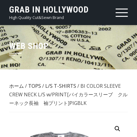
Skip
GRAB IN HOLLYWOOD
to
High Quality Cut&Sewn Brand
content
WEB SHOP
ホーム
/
TOPS
/
L/S T-SHIRTS
/ BI COLOR SLEEVE
CREW NECK L/S w/PRINT[バイカラースリーブ クル
ーネック長袖 袖プリント]PIGBLK