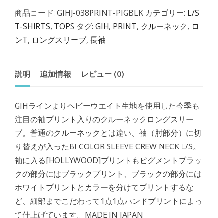
商品コード:
GIHJ-038PRINT-PIGBLK
カテゴリー:
L/S
T-SHIRTS
,
TOPS
タグ:
GIH
,
PRINT
,
クルーネック
,
ロ
ンT
,
ロングスリーブ
,
長袖
説明
追加情報
レビュー (0)
GIHラインよりヘビーウエイト生地を使用した今季も
注目の袖プリント入りのクルーネックロングスリー
ブ。普通のクルーネックとは違い、袖（肘部分）に切
り替えが入ったBI COLOR SLEEVE CREW NECK L/S。
袖に入る[HOLLYWOOD]プリントもピグメントブラッ
クの部分にはブラックプリント、ブラックの部分には
ホワイトプリントとカラーを分けてプリントするな
ど、細部までこだわって1点1点ハンドプリントによっ
て仕上げています。MADE IN JAPAN