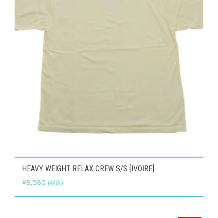
バ
リ
エ
ー
シ
ョ
ン
が
あ
り
ま
す。
こ
オ
HEAVY WEIGHT RELAX CREW S/S [IVOIRE]
の
プ
¥
8,580
(税込)
商
シ
品
ョ
に