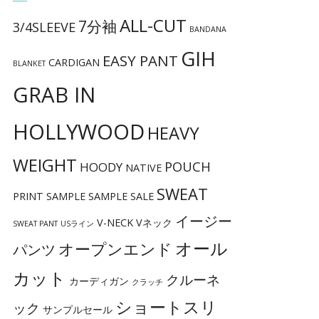
ALL-CUT
7分袖
3/4SLEEVE
BANDANA
GIH
EASY PANT
CARDIGAN
BLANKET
GRAB IN
HOLLYWOOD
HEAVY
WEIGHT
POUCH
HOODY
NATIVE
SWEAT
PRINT
SAMPLE
SAMPLE SALE
イージー
V-NECK
Vネック
SWEAT PANT
USライン
オール
オープンエンド
パンツ
カット
クルーネ
カーディガン
クラッチ
ショートスリ
ック
サンプルセール