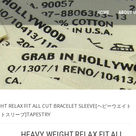
HOME
ABOUT 
GHT RELAX FIT ALL CUT BRACELET SLEEVE[ヘビーウエイト
スリーブ]TAPESTRY
HEAVY WEIGHT RELAX FIT ALL