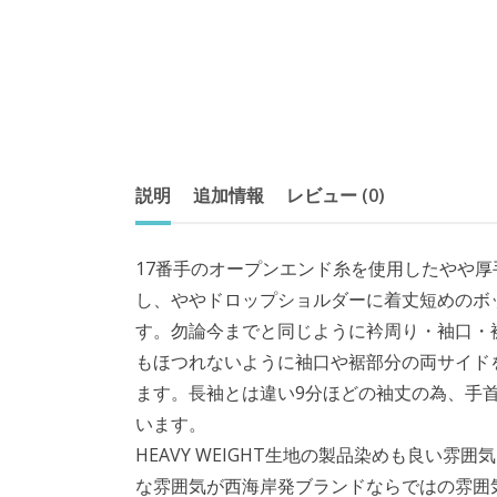
説明
追加情報
レビュー (0)
17番手のオープンエンド糸を使用したやや
し、ややドロップショルダーに着丈短めのボ
す。勿論今までと同じように衿周り・袖口・
もほつれないように袖口や裾部分の両サイド
ます。長袖とは違い9分ほどの袖丈の為、手首のア
います。
HEAVY WEIGHT生地の製品染めも良い
な雰囲気が西海岸発ブランドならではの雰囲気を作