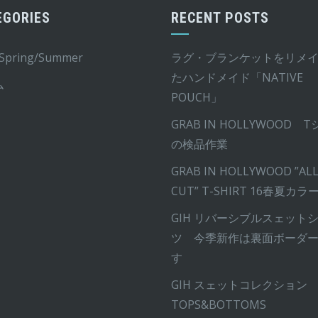
エ
EGORIES
RECENT POSTS
ー
シ
 Spring/Summer
ラグ・ブランケットをリメ
ョ
たハンドメイド「NATIVE
ン
ム
POUCH」
が
あ
GRAB IN HOLLYWOOD 
り
の検品作業
ま
GRAB IN HOLLYWOOD ”ALL
す。
CUT” T-SHIRT 16春夏カラ
オ
GIH リバーシブルスェット
プ
ツ 今季新作は裏面ボーダ
シ
す
ョ
ン
GIH スェットコレクション
は
TOPS&BOTTOMS