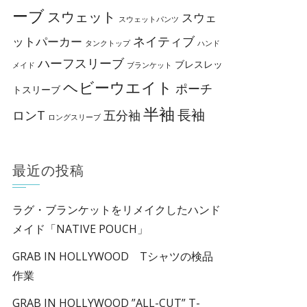
ーブ
スウェット
スウェ
スウェットパンツ
ネイティブ
ットパーカー
タンクトップ
ハンド
ハーフスリーブ
ブレスレッ
メイド
ブランケット
ヘビーウエイト
ポーチ
トスリーブ
半袖
長袖
ロンT
五分袖
ロングスリーブ
最近の投稿
ラグ・ブランケットをリメイクしたハンド
メイド「NATIVE POUCH」
GRAB IN HOLLYWOOD Tシャツの検品
作業
GRAB IN HOLLYWOOD ”ALL-CUT” T-