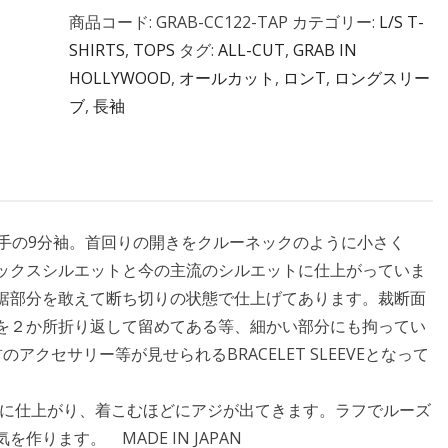
商品コード:
GRAB-CC122-TAP
カテゴリー:
L/S T-
SHIRTS
,
TOPS
タグ:
ALL-CUT
,
GRAB IN
HOLLYWOOD
,
オールカット
,
ロンT
,
ロングスリー
ブ
,
長袖
厚手の9分袖。首回りの開きをクルーネックのように小さく
ックスシルエットと今の主流のシルエットに仕上がっていま
裾部分を敢えて断ち切りの状態で仕上げてあります。裁断面
を２か所折り返して留めてある等、細かい部分にも拘ってい
クセサリー等が見せられるBRACELET SLEEVEとなって
雰囲気に仕上がり、着こむほどにアジが出てきます。ラフでルーズ
ります。 MADE IN JAPAN