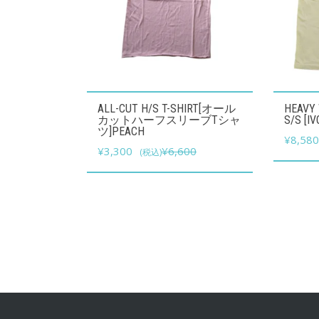
こ
こ
ALL-CUT H/S T-SHIRT[オール
HEAVY
の
の
カットハーフスリーブTシャ
S/S [IV
ツ]PEACH
商
商
¥
8,58
元
現
¥
3,300
¥
6,600
(税込)
品
品
の
在
に
に
価
の
は
は
格
価
複
複
は
格
数
数
¥6,600
は
の
の
で
¥3,300
バ
バ
し
で
リ
リ
た。
す。