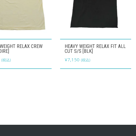
こ
 WEIGHT RELAX CREW
HEAVY WEIGHT RELAX FIT ALL
の
OIRE]
CUT S/S [BLK]
0
商
¥
7,150
(税込)
(税込)
品
に
は
複
数
の
バ
リ