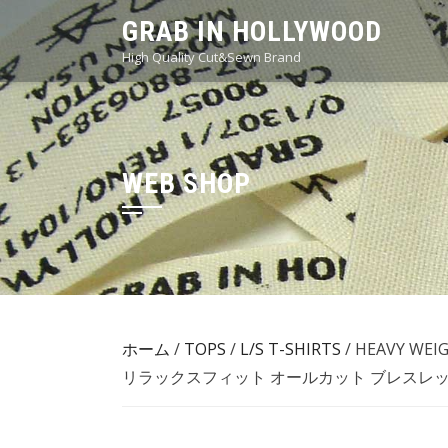
Skip
GRAB IN HOLLYWOOD
to
High Quality Cut&Sewn Brand
content
WEB SHOP
ホーム
/
TOPS
/
L/S T-SHIRTS
/ HEAVY WEI
リラックスフィット オールカット ブレスレット