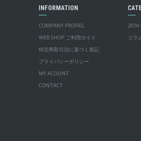
エ
エ
INFORMATION
CAT
ー
ー
シ
シ
COMPANY PROFIEL
2016
ョ
ョ
ン
ン
WEB SHOP ご利用ガイド
コラ
が
が
特定商取引法に基づく表記
あ
あ
プライバシーポリシー
り
り
ま
ま
MY ACOUNT
す。
す。
CONTACT
オ
オ
プ
プ
シ
シ
ョ
ョ
ン
ン
は
は